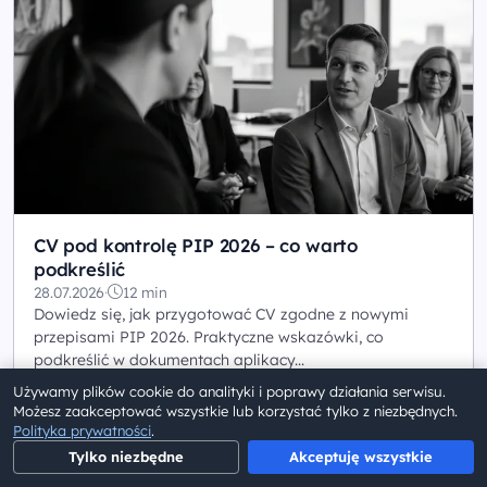
CV pod kontrolę PIP 2026 – co warto
podkreślić
28.07.2026
·
12 min
Dowiedz się, jak przygotować CV zgodne z nowymi
przepisami PIP 2026. Praktyczne wskazówki, co
podkreślić w dokumentach aplikacy...
Używamy plików cookie do analityki i poprawy działania serwisu.
Możesz zaakceptować wszystkie lub korzystać tylko z niezbędnych.
Polityka prywatności
.
Tylko niezbędne
Akceptuję wszystkie