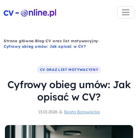
Strona główna
›
Blog
›
CV oraz list motywacyjny
›
Cyfrowy obieg umów: Jak opisać w CV?
CV ORAZ LIST MOTYWACYJNY
Cyfrowy obieg umów: Jak
opisać w CV?
13.01.2026
·
Beata Borowiecka