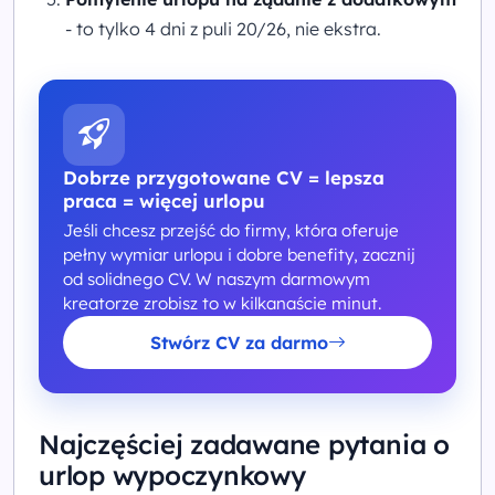
- to tylko 4 dni z puli 20/26, nie ekstra.
Dobrze przygotowane CV = lepsza
praca = więcej urlopu
Jeśli chcesz przejść do firmy, która oferuje
pełny wymiar urlopu i dobre benefity, zacznij
od solidnego CV. W naszym darmowym
kreatorze zrobisz to w kilkanaście minut.
Stwórz CV za darmo
Najczęściej zadawane pytania o
urlop wypoczynkowy