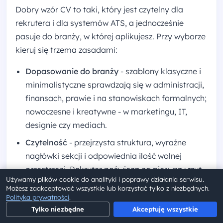
Dobry wzór CV to taki, który jest czytelny dla
rekrutera i dla systemów ATS, a jednocześnie
pasuje do branży, w której aplikujesz. Przy wyborze
kieruj się trzema zasadami:
Dopasowanie do branży
- szablony klasyczne i
minimalistyczne sprawdzają się w administracji,
finansach, prawie i na stanowiskach formalnych;
nowoczesne i kreatywne - w marketingu, IT,
designie czy mediach.
Czytelność
- przejrzysta struktura, wyraźne
nagłówki sekcji i odpowiednia ilość wolnej
przestrzeni. Rekruter poświęca na pierwszy rzut
Używamy plików cookie do analityki i poprawy działania serwisu.
oka na CV kilka sekund.
Możesz zaakceptować wszystkie lub korzystać tylko z niezbędnych.
Polityka prywatności
.
Zgodność z ATS
- układ, który bez problemu
Tylko niezbędne
Akceptuję wszystkie
odczyta system rekrutacyjny (bez tekstu w