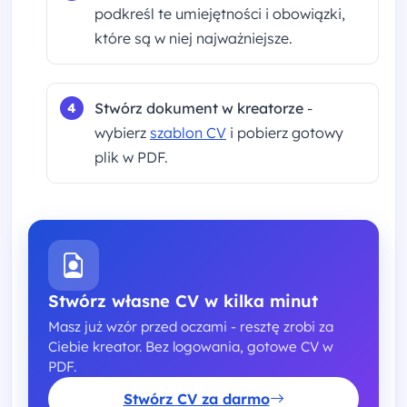
podkreśl te umiejętności i obowiązki,
które są w niej najważniejsze.
Stwórz dokument w kreatorze
-
wybierz
szablon CV
i pobierz gotowy
plik w PDF.
Stwórz własne CV w kilka minut
Masz już wzór przed oczami - resztę zrobi za
Ciebie kreator. Bez logowania, gotowe CV w
PDF.
Stwórz CV za darmo