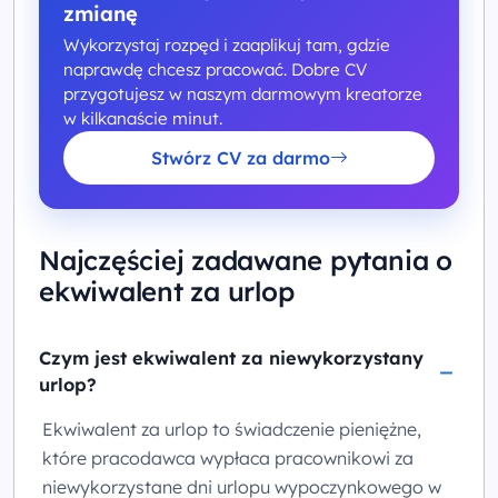
zmianę
Wykorzystaj rozpęd i zaaplikuj tam, gdzie
naprawdę chcesz pracować. Dobre CV
przygotujesz w naszym darmowym kreatorze
w kilkanaście minut.
Stwórz CV za darmo
Najczęściej zadawane pytania o
ekwiwalent za urlop
Czym jest ekwiwalent za niewykorzystany
urlop?
Ekwiwalent za urlop to świadczenie pieniężne,
które pracodawca wypłaca pracownikowi za
niewykorzystane dni urlopu wypoczynkowego w