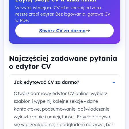
Wczytaj istniejące CV albo zacznij od zera -
resztę zrobi edytor. Bez logowania, gotowe CV
w PDF.
Stwórz CV za darmo
Najczęściej zadawane pytania
o edytor CV
Jak edytować CV za darmo?
Otwórz darmowy edytor CV online, wybierz
szablon i wypełnij kolejne sekcje - dane
kontaktowe, podsumowanie, doświadczenie,
wykształcenie i umiejętności. Edycja odbywa
się w przeglądarce, z podglądem na żywo, bez