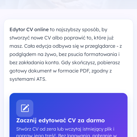
Edytor CV online
to najszybszy sposób, by
stworzyć nowe CV albo poprawić to, które już
masz. Cała edycja odbywa się w przeglądarce - z
podglądem na żywo, bez psucia formatowania i
bez zakładania konta. Gdy skończysz, pobierasz
gotowy dokument w formacie PDF, zgodny z
systemami ATS.
Zacznij edytować CV za darmo
Stwórz CV od zera lub wczytaj istniejący plik i
popraw jego treść. Bez logowania, pobranie w