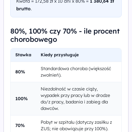
Kwota = 172,58 zł x 10 dni x 80% =
1 380,64 zł
brutto
.
80%, 100% czy 70% - ile procent
chorobowego
Stawka
Kiedy przysługuje
Standardowa choroba (większość
80%
zwolnień).
Niezdolność w czasie ciąży,
wypadek przy pracy lub w drodze
100%
do/z pracy, badania i zabieg dla
dawców.
Pobyt w szpitalu (dotyczy zasiłku z
70%
ZUS; nie obowiązuje przy 100%).