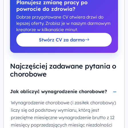
Planujesz zmianę pracy po
powrocie do zdrowia?
Dobrze przygotowane CV otwiera drzwi do
lepszej oferty. Zrobisz je w naszym darmowym
kreatorze w kilkanaście minut.
Stwórz CV za darmo
Najczęściej zadawane pytania o
chorobowe
Jak obliczyć wynagrodzenie chorobowe?
Wynagrodzenie chorobowe (i zasiłek chorobowy)
liczy się od podstawy wymiaru, którą jest
przeciętne miesięczne wynagrodzenie brutto z 12
miesięcy poprzedzających miesiąc niezdolności