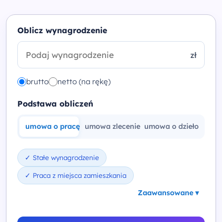
Oblicz wynagrodzenie
zł
brutto
netto (na rękę)
Podstawa obliczeń
umowa o pracę
umowa zlecenie
umowa o dzieło
kont
✓ Stałe wynagrodzenie
✓ Praca z miejsca zamieszkania
Zaawansowane
▾