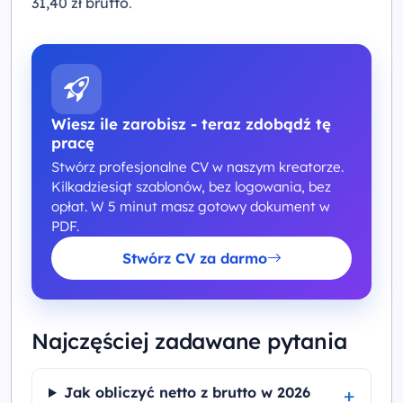
31,40 zł brutto
.
Wiesz ile zarobisz - teraz zdobądź tę
pracę
Stwórz profesjonalne CV w naszym kreatorze.
Kilkadziesiąt szablonów, bez logowania, bez
opłat. W 5 minut masz gotowy dokument w
PDF.
Stwórz CV za darmo
Najczęściej zadawane pytania
Jak obliczyć netto z brutto w 2026