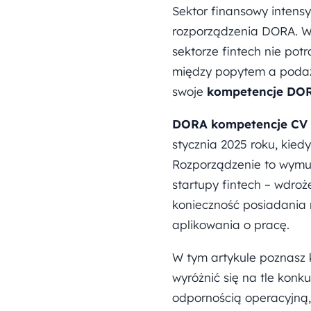
Sektor finansowy intens
rozporządzenia DORA. W
sektorze fintech nie pot
między popytem a podażą
swoje
kompetencje DO
DORA kompetencje CV
stycznia 2025 roku, kied
Rozporządzenie to wymus
startupy fintech – wdroż
konieczność posiadania 
aplikowania o pracę.
W tym artykule poznasz
wyróżnić się na tle konk
odpornością operacyjną, 