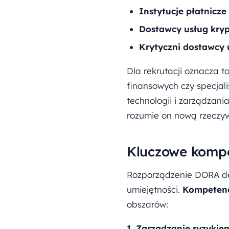
Instytucje płatnicze
Dostawcy usług kry
Krytyczni dostawcy 
Dla rekrutacji oznacza 
finansowych czy specjali
technologii i zarządzan
rozumie on nową rzeczywi
Kluczowe komp
Rozporządzenie DORA def
umiejętności.
Kompetenc
obszarów:
1. Zarządzanie ryzykie