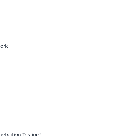
ork
etration Testing)