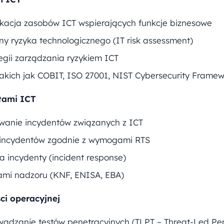
fikacja zasobów ICT wspierających funkcje biznesowe
y ryzyka technologicznego (IT risk assessment)
gii zarządzania ryzykiem ICT
kich jak COBIT, ISO 27001, NIST Cybersecurity Framew
tami ICT
towanie incydentów związanych z ICT
u incydentów zgodnie z wymogami RTS
a incydenty (incident response)
ami nadzoru (KNF, ENISA, EBA)
ci operacyjnej
wadzanie testów penetracyjnych (TLPT – Threat-Led Pen