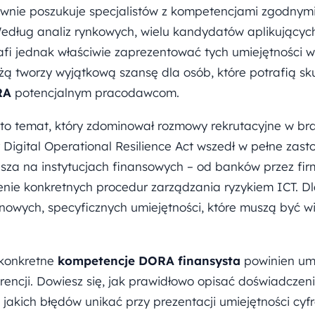
ywnie poszukuje specjalistów z kompetencjami zgodny
edług analiz rynkowych, wielu kandydatów aplikującyc
rafi jednak właściwie zaprezentować tych umiejętności 
 tworzy wyjątkową szansę dla osób, które potrafią s
RA
potencjalnym pracodawcom.
to temat, który zdominował rozmowy rekrutacyjne w br
y Digital Operational Resilience Act wszedł w pełne zast
za na instytucjach finansowych – od banków przez fi
enie konkretnych procedur zarządzania ryzykiem ICT. Dl
nowych, specyficznych umiejętności, które muszą być w
 konkretne
kompetencje DORA finansysta
powinien umi
urencji. Dowiesz się, jak prawidłowo opisać doświadczen
jakich błędów unikać przy prezentacji umiejętności cyf