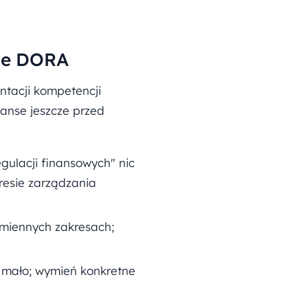
cie DORA
ntacji kompetencji
zanse jeszcze przed
gulacji finansowych" nic
resie zarządzania
dmiennych zakresach;
 mało; wymień konkretne