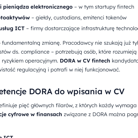
 i pieniądza elektronicznego
– w tym startupy fintech
ptoaktywów
– giełdy, custodians, emitenci tokenów
usług ICT
– firmy dostarczające infrastrukturę technol
to fundamentalną zmianę. Pracodawcy nie szukają już ty
stów ds. compliance – potrzebują osób, które rozumieją 
ia ryzykiem operacyjnym.
DORA w CV fintech
kandydata 
stość regulacyjną i potrafi w niej funkcjonować.
etencje DORA do wpisania w CV
iniuje pięć głównych filarów, z których każdy wymaga
je cyfrowe w finansach
związane z DORA można pogr
m ICT