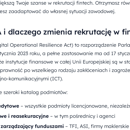
zwiększą Twoje szanse w rekrutacji fintech. Otrzymasz ró
esz zaadaptować do własnej sytuacji zawodowej.
i dlaczego zmienia rekrutację w f
ital Operational Resilience Act) to rozporządzenie Par
stycznia 2023 roku, a pełne zastosowanie ma od 17 stycz
że instytucje finansowe w całej Unii Europejskiej są w s
prawność po wszelkiego rodzaju zakłóceniach i zagroż
jno-komunikacyjnymi (ICT).
 szeroki katalog podmiotów:
redytowe
– wszystkie podmioty licencjonowane, niezależn
we i reasekuracyjne
– w tym pośrednicy i agenci
i zarządzający funduszami
– TFI, ASI, firmy maklerskie