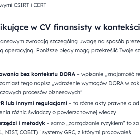
wymi CSIRT i CERT
fikujące w CV finansisty w kontekś
inansowym zwracają szczególną uwagę na sposób preze
ą operacyjną. Poniższe błędy mogą przekreślić Twoje s
owania bez kontekstu DORA
– wpisanie „znajomość re
; zamiast tego napisz „wdrożenie wymogów DORA w zak
luczowych procesów biznesowych"
R lub innymi regulacjami
– to różne akty prawne o o
enia różnic świadczy o powierzchownej wiedzy
rzędzi i metodyk
– samo „zarządzanie ryzykiem" to za
, NIST, COBIT) i systemy GRC, z którymi pracowałeś