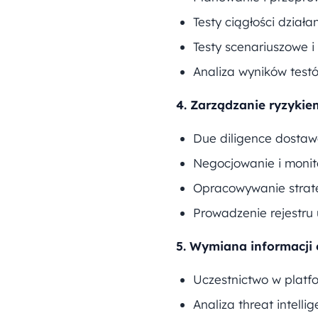
Testy ciągłości dział
Testy scenariuszowe 
Analiza wyników test
4. Zarządzanie ryzykiem
Due diligence dostaw
Negocjowanie i moni
Opracowywanie strateg
Prowadzenie rejestr
5. Wymiana informacji
Uczestnictwo w platf
Analiza threat intell