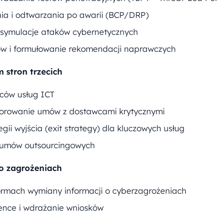
ania i odtwarzania po awarii (BCP/DRP)
i symulacje ataków cybernetycznych
ów i formułowanie rekomendacji naprawczych
 stron trzecich
ców usług ICT
torowanie umów z dostawcami krytycznymi
ii wyjścia (exit strategy) dla kluczowych usług
u umów outsourcingowych
 o zagrożeniach
ormach wymiany informacji o cyberzagrożeniach
igence i wdrażanie wniosków