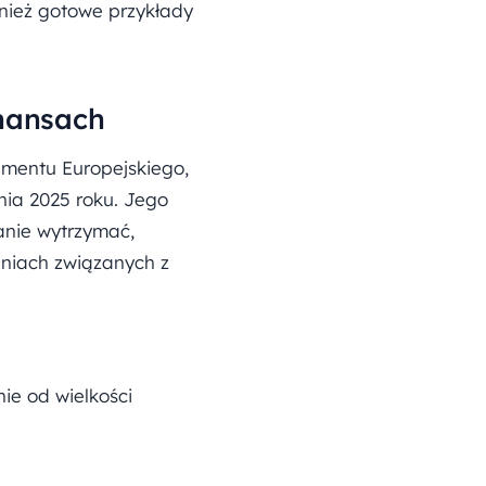
wnież gotowe przykłady
inansach
lamentu Europejskiego,
nia 2025 roku. Jego
tanie wytrzymać,
eniach związanych z
ie od wielkości