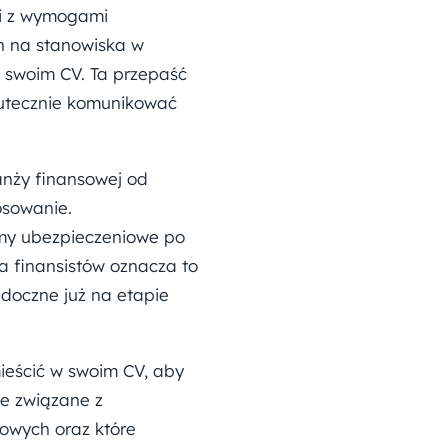
mi z wymogami
h na stanowiska w
w swoim CV. Ta przepaść
kutecznie komunikować
anży finansowej od
osowanie.
rmy ubezpieczeniowe po
a finansistów oznacza to
idoczne już na etapie
eścić w swoim CV, aby
ie związane z
rowych oraz które