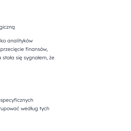
ogiczną
lko analityków
przecięcie finansów,
stała się sygnałem, że
 specyficznych
upować według tych