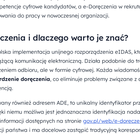
tencje cyfrowe kandydatów, a e-Doręczenia w rekrutac
owania do pracy w nowoczesnej organizacji.
zenia i dlaczego warto je znać?
lska implementacja unijnego rozporządzenia eIDAS, k
ążącą komunikację elektroniczną. Działa podobnie do tr
eniem odbioru, ale w formie cyfrowej. Każda wiadomoś
rdzenie doręczenia
, co eliminuje problemy związane z
ncją.
any również adresem ADE, to unikalny identyfikator pr
ęki niemu możliwa jest jednoznaczna identyfikacja nada
informacji dostępnych na stronie
gov.pl/web/e-dorecze
zacji państwa i ma docelowo zastąpić tradycyjną koresp