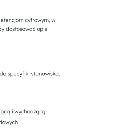
etencjom cyfrowym, w
by dostosować opis
do specyfiki stanowiska.
zącą i wychodzącą
ędowych