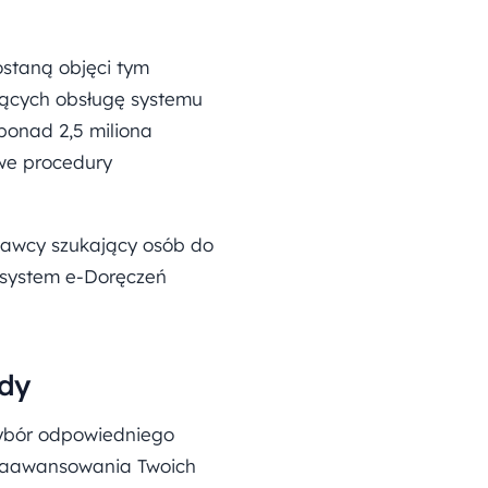
staną objęci tym
ących obsługę systemu
 ponad 2,5 miliona
owe procedury
dawcy szukający osób do
 system e-Doręczeń
ady
Wybór odpowiedniego
u zaawansowania Twoich