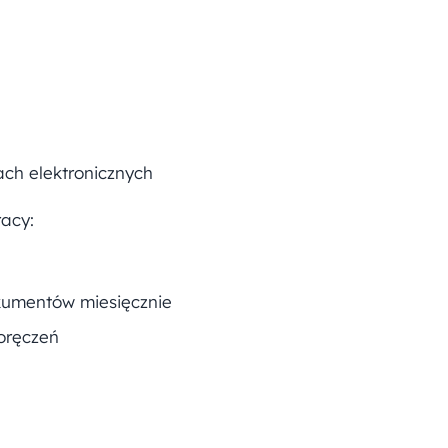
ch elektronicznych
racy:
kumentów miesięcznie
oręczeń