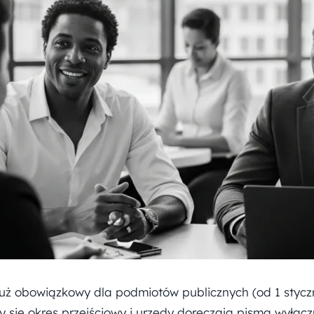
już obowiązkowy dla podmiotów publicznych (od 1 styczn
y się okres przejściowy i urzędy doręczają pisma wyłączn