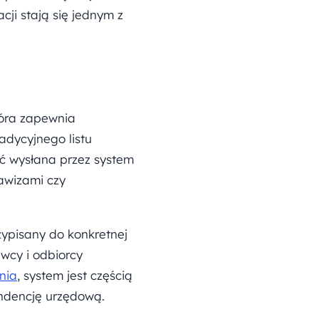
ji stają się jednym z
tóra zapewnia
adycyjnego listu
ć wysłana przez system
 awizami czy
zypisany do konkretnej
wcy i odbiorcy
nia
, system jest częścią
ondencję urzędową.