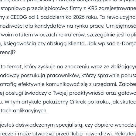
stopniowo przedsiębiorców: firmy z KRS zarejestrowane
rmy z CEIDG od 1 października 2026 roku. Ta rewolucyjn
ożliwości dla kandydatów na rynku pracy. Umiejętność
woim atutem w oczach rekruterów, szczególnie jeśli apl
ą, księgowością czy obsługą klienta. Jak wpisać e-Dorę
rencji?
to temat, który zyskuje na znaczeniu wraz ze zbliżając
odawcy poszukują pracowników, którzy sprawnie porusz
 potrafią efektywnie komunikować się z urzędami. Założen
ej obsługi świadczy o Twojej proaktywności oraz gotow
 W tym artykule pokażemy Ci krok po kroku, jak skute
ach aplikacyjnych.
 jesteś doświadczonym specjalistą, czy dopiero wchodzi
ęczeń może otworzyć przed Tobą nowe drzwi. Rekruterz