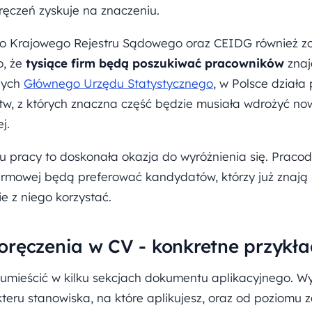
ęczeń zyskuje na znaczeniu.
do Krajowego Rejestru Sądowego oraz CEIDG również zo
o, że
tysiące firm będą poszukiwać pracowników
znaj
nych
Głównego Urzędu Statystycznego
, w Polsce działa
tw, z których znaczna część będzie musiała wdrożyć n
j.
 pracy to doskonała okazja do wyróżnienia się. Praco
firmowej będą preferować kandydatów, którzy już znają
e z niego korzystać.
oręczenia w CV - konkretne przykł
umieścić w kilku sekcjach dokumentu aplikacyjnego. 
kteru stanowiska, na które aplikujesz, oraz od poziom