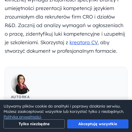
umiejętności prezentacji kompetencji językiem
zrozumiałym dla rekruterów firm CRO i działów
R&D. Zacznij od analizy wymagań w ogłoszeniach
o pracę, zidentyfikuj luki kompetencyjne i uzupełnij
je szkoleniami. Skorzystaj z
kreatora CV
, aby
stworzyć dokument w profesjonalnym formacie.
AUTORKA
Beata Borowiecka
Używamy plików cookie do analityki i poprawy działania serwisu.
Możesz zaakceptować wszystkie lub korzystać tylko z niezbędnych.
specjalistka HR i asystentka zarządu, laureatka
Polityka prywatności
.
#LiderzyHR_2026 (Employer Branding i Kultura
Tylko niezbędne
Akceptuję wszystkie
Organizacyjna).