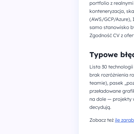
portfolio z realnymi
konteneryzacja, sk
(AWS/GCP/Azure), I
samo stanowisko by
Zgodność CV z ofer
Typowe błę
Lista 30 technologi
brak rozróżnienia 
teamie), pasek „poz
przeładowane grafik
na dole — projekty
decydują.
Zobacz też
ile zara