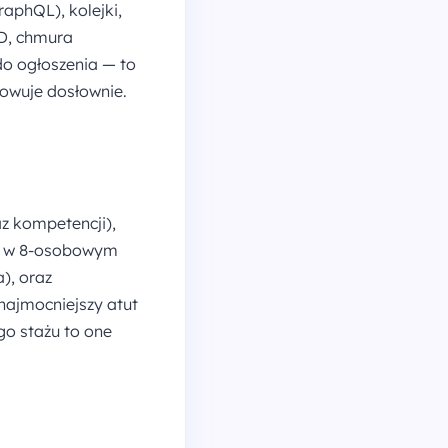
aphQL), kolejki,
D, chmura
o ogłoszenia — to
owuje dosłownie.
az kompetencji),
ę" w 8-osobowym
), oraz
najmocniejszy atut
go stażu to one