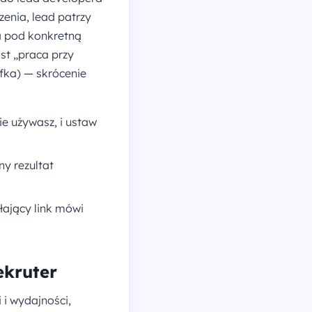
enia, lead patrzy
na pod konkretną
st „praca przy
fka) — skrócenie
ie używasz, i ustaw
ny rezultat
łający link mówi
ekruter
 i wydajności,