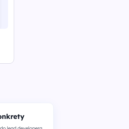
onkrety
 do lead developera