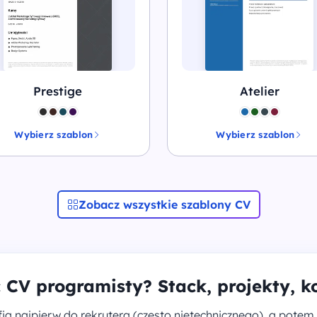
Prestige
Atelier
Wybierz szablon
Wybierz szablon
Zobacz wszystkie szablony CV
 CV programisty? Stack, projekty, k
ia najpierw do rekrutera (często nietechnicznego), a potem