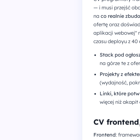
— i musi przejść ob
na
co realnie zbud
ofertę oraz doświad
aplikacji webowej" 
czasu deployu z 40 
Stack pod ogłos
na górze te z ofer
Projekty z efekt
(wydajność, pokr
Linki, które potw
więcej niż akapit 
CV frontend
Frontend
: framewor