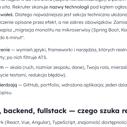
a sita. Rekruter skanuje
nazwy technologii
pod kątem ogłosz
owałeś
. Dlatego najważniejsza jest sekcja techniczna ułożo
czenie opisane przez efekt, a nie zakres obowiązków. Zamia
napisz „migracja monolitu na mikroserwisy (Spring Boot, Ka
do 6 minut".
zenie
— wymień języki, frameworki i narzędzia, których realn
ty; po nich filtruje ATS.
em
— skala (ruch, rozmiar zespołu, dane), Twoja rola, mierzal
ycie testami, redukcja błędów).
ierdzają
— GitHub, portfolio, wdrożona aplikacja; jeden dzia
opisu.
, backend, fullstack — czego szuka r
k (React, Vue, Angular), TypeScript, znajomość dostępności