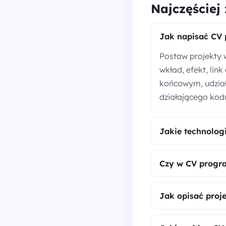
Najczęściej
Jak napisać CV 
Postaw projekty w
wkład, efekt, lin
końcowym, udział 
działającego kodu
Jakie technolog
Czy w CV progra
Jak opisać proj