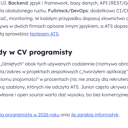
 UI.
Backend
: język i framework, bazy danych, API (REST/Gr
ala obsłużonego ruchu.
Fullstack/DevOps
: dodatkowo CI/C
aC, monitoring. W każdym przypadku dopasuj słownictwo d
wa w dwóch firmach opisane innym językiem, a ATS dopas
tą sprawdzisz
testerem ATS
.
dy w CV programisty
i „liźniętych" obok tych używanych codziennie (rozmywa obr
rola/zakres w projektach zespołowych („tworzyłem aplikacj
iomu znajomości" w procentach (nic nie znaczy dla rekrutera
ą szablony, których nie odczyta ATS. Junior często ukrywa 
 własne i open source warto dać wysoko, bo bez komercyjne
bia programista w 2026 roku
oraz
ile zarabia informatyk
.