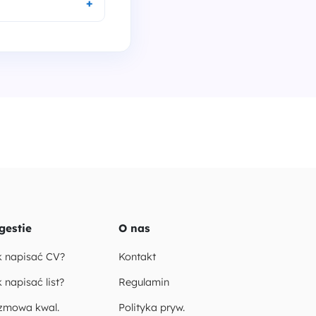
gestie
O nas
k napisać CV?
Kontakt
 napisać list?
Regulamin
zmowa kwal.
Polityka pryw.