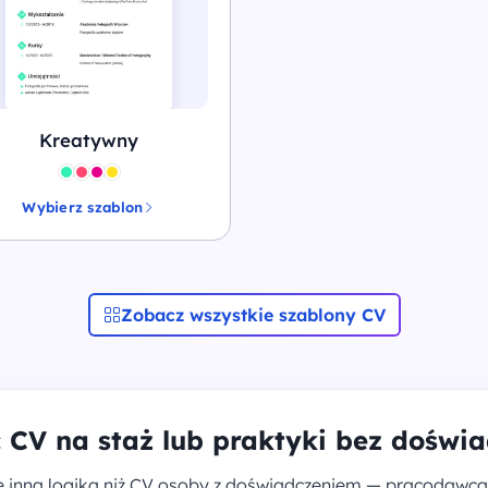
Kreatywny
Wybierz szablon
Zobacz wszystkie szablony CV
 CV na staż lub praktyki bez doświ
ię inną logiką niż CV osoby z doświadczeniem — pracodawca 