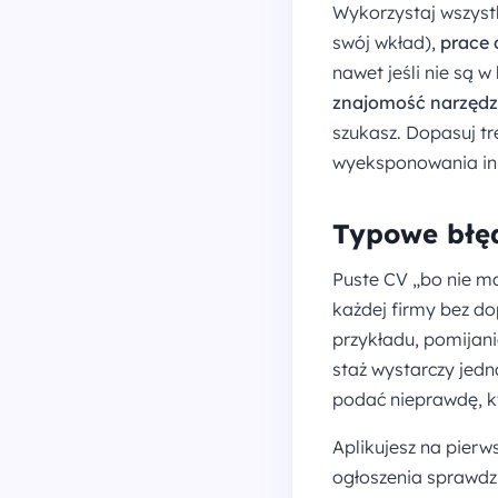
Wykorzystaj wszystk
swój wkład),
prace 
nawet jeśli nie są w
znajomość narzędz
szukasz. Dopasuj tr
wyeksponowania inn
Typowe błę
Puste CV „bo nie m
każdej firmy bez d
przykładu, pomijani
staż wystarczy jedn
podać nieprawdę, k
Aplikujesz na pierw
ogłoszenia sprawdz