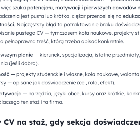
 więc szuka
potencjału, motywacji i pierwszych dowodów
dczenia jest pusta lub krótka, ciężar przenosi się na
edukacj
tności
. Najczęstszy błąd to potraktowanie braku doświadcz
apisanie pustego CV — tymczasem koła naukowe, projekty st
 to pełnoprawna treść, którą trzeba opisać konkretnie.
rwszym planie
— kierunek, specjalizacja, istotne przedmioty,
ia (jeśli dobra).
ność
— projekty studenckie i własne, koła naukowe, wolontar
y — opisane jak doświadczenie (cel, rola, efekt).
motywacja
— narzędzia, języki obce, kursy oraz krótkie, konk
aczego ten staż i ta firma.
 CV na staż, gdy sekcja doświadczen