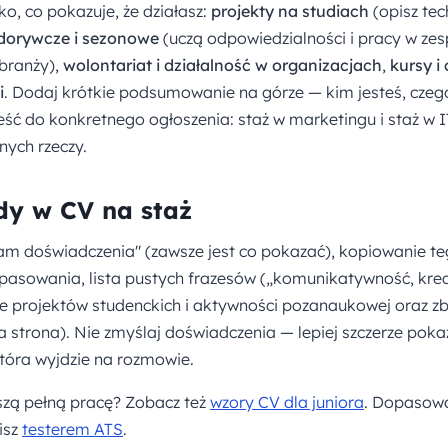
o, co pokazuje, że działasz:
projekty na studiach
(opisz te
dorywcze i sezonowe
(uczą odpowiedzialności i pracy w zesp
 branży),
wolontariat i działalność w organizacjach
,
kursy i
i
. Dodaj krótkie podsumowanie na górze — kim jesteś, czego
eść do konkretnego ogłoszenia: staż w marketingu i staż w
ych rzeczy.
dy w CV na staż
am doświadczenia" (zawsze jest co pokazać), kopiowanie 
opasowania, lista pustych frazesów („komunikatywność, kre
e projektów studenckich i aktywności pozanaukowej oraz zb
a strona). Nie zmyślaj doświadczenia — lepiej szczerze poka
tóra wyjdzie na rozmowie.
szą pełną pracę? Zobacz też
wzory CV dla juniora
. Dopasow
isz
testerem ATS
.