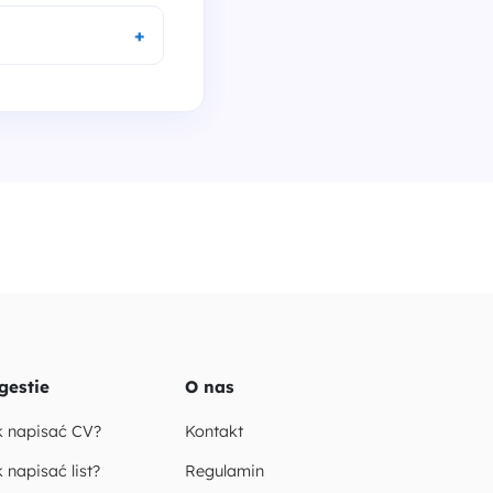
gestie
O nas
k napisać CV?
Kontakt
 napisać list?
Regulamin