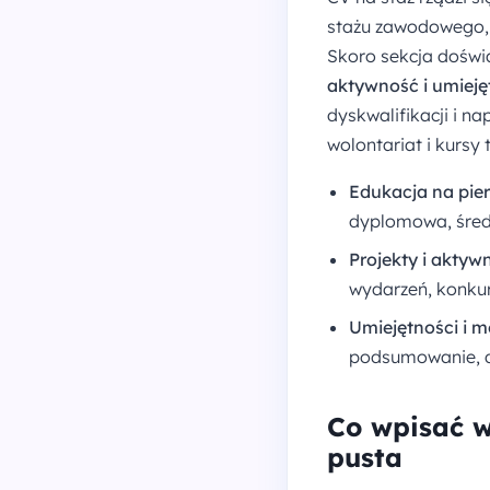
stażu zawodowego,
Skoro sekcja doświa
aktywność i umieję
dyskwalifikacji i n
wolontariat i kursy
Edukacja na pie
dyplomowa, średn
Projekty i aktyw
wydarzeń, konkurs
Umiejętności i 
podsumowanie, dl
Co wpisać w
pusta