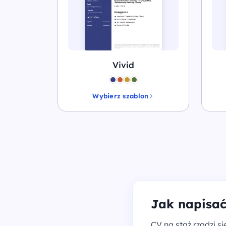
Vivid
Wybierz szablon
Jak napisać
CV na staż rządzi s