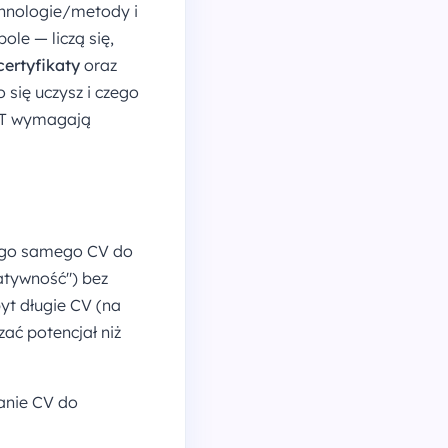
chnologie/metody i
ole — liczą się,
 certyfikaty
oraz
 się uczysz i czego
 IT wymagają
tego samego CV do
atywność") bez
yt długie CV (na
zać potencjał niż
anie CV do