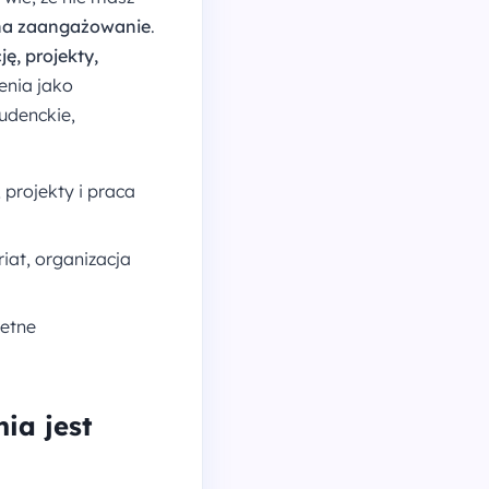
 na zaangażowanie
.
ę, projekty,
enia jako
udenckie,
 projekty i praca
iat, organizacja
retne
ia jest