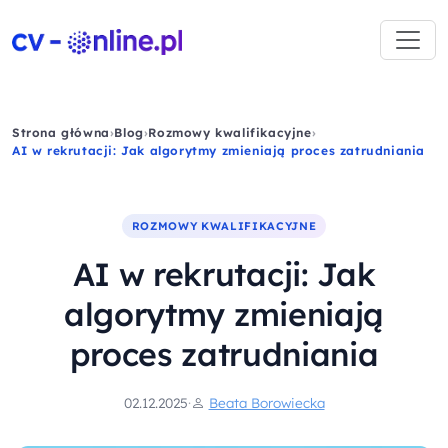
Strona główna
›
Blog
›
Rozmowy kwalifikacyjne
›
AI w rekrutacji: Jak algorytmy zmieniają proces zatrudniania
ROZMOWY KWALIFIKACYJNE
AI w rekrutacji: Jak
algorytmy zmieniają
proces zatrudniania
02.12.2025
·
Beata Borowiecka