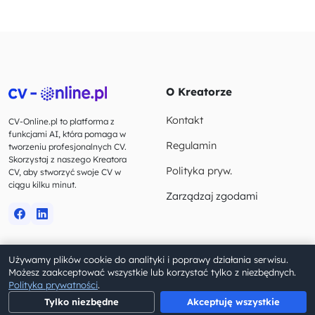
O Kreatorze
Kontakt
CV-Online.pl to platforma z
funkcjami AI, która pomaga w
Regulamin
tworzeniu profesjonalnych CV.
Skorzystaj z naszego Kreatora
Polityka pryw.
CV, aby stworzyć swoje CV w
ciągu kilku minut.
Zarządzaj zgodami
Używamy plików cookie do analityki i poprawy działania serwisu.
© 2023-2026 CV-Online.pl. Wszelkie prawa zastrzeżone.
Możesz zaakceptować wszystkie lub korzystać tylko z niezbędnych.
Polityka prywatności
.
Tylko niezbędne
Akceptuję wszystkie