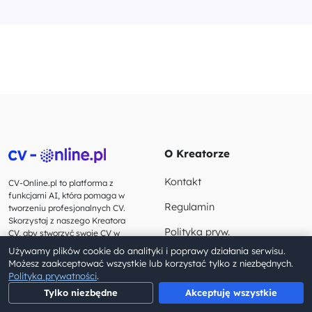
O Kreatorze
Kontakt
CV-Online.pl to platforma z
funkcjami AI, która pomaga w
Regulamin
tworzeniu profesjonalnych CV.
Skorzystaj z naszego Kreatora
Polityka pryw.
CV, aby stworzyć swoje CV w
ciągu kilku minut.
Używamy plików cookie do analityki i poprawy działania serwisu.
Zarządzaj zgodami
Możesz zaakceptować wszystkie lub korzystać tylko z niezbędnych.
Polityka prywatności
.
Tylko niezbędne
Akceptuję wszystkie