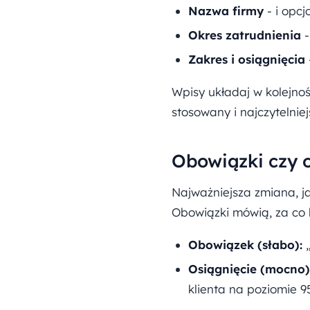
Nazwa firmy
- i opcj
Okres zatrudnienia
-
Zakres i osiągnięcia
Wpisy układaj w kolejnoś
stosowany i najczytelnie
Obowiązki czy o
Najważniejsza zmiana, j
Obowiązki mówią, za co b
Obowiązek (słabo):
„
Osiągnięcie (mocno)
klienta na poziomie 9