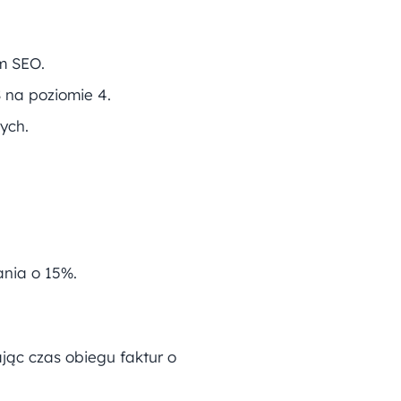
om SEO.
 na poziomie 4.
ych.
ania o 15%.
jąc czas obiegu faktur o