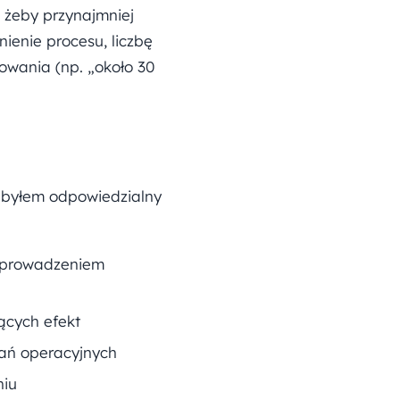
, żeby przynajmniej
ienie procesu, liczbę
owania (np. „około 30
„byłem odpowiedzialny
i prowadzeniem
ących efekt
ań operacyjnych
niu