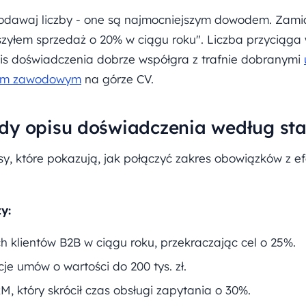
dodawaj liczby - one są najmocniejszym dowodem. Zami
szyłem sprzedaż o 20% w ciągu roku". Liczba przyciąga 
is doświadczenia dobrze współgra z trafnie dobranymi
em zawodowym
na górze CV.
dy opisu doświadczenia według st
y, które pokazują, jak połączyć zakres obowiązków z ef
y:
 klientów B2B w ciągu roku, przekraczając cel o 25%.
e umów o wartości do 200 tys. zł.
 który skrócił czas obsługi zapytania o 30%.