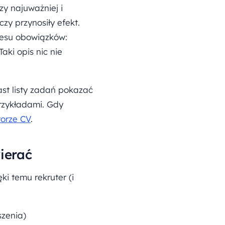
zy najuważniej i
czy przynosiły efekt.
resu obowiązków:
aki opis nic nie
st listy zadań pokazać
przykładami. Gdy
orze CV
.
ierać
ki temu rekruter (i
szenia)