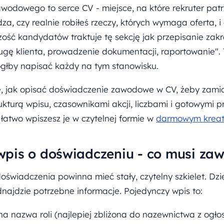
odowego to serce CV - miejsce, na które rekruter patr
dza, czy realnie robiłeś rzeczy, których wymaga oferta, i 
zość kandydatów traktuje tę sekcję jak przepisanie zak
gę klienta, prowadzenie dokumentacji, raportowanie". T
głby napisać każdy na tym stanowisku.
 jak opisać doświadczenie zawodowe w CV, żeby zamia
rukturą wpisu, czasownikami akcji, liczbami i gotowymi 
łatwo wpiszesz je w czytelnej formie w
darmowym kreat
pis o doświadczeniu - co musi zaw
oświadczenia powinna mieć stały, czytelny szkielet. Dzię
najdzie potrzebne informacje. Pojedynczy wpis to:
a nazwa roli (najlepiej zbliżona do nazewnictwa z ogło