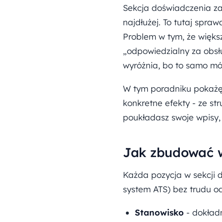
Sekcja doświadczenia zaw
najdłużej. To tutaj spraw
Problem w tym, że więks
„odpowiedzialny za obsłu
wyróżnia, bo to samo mó
W tym poradniku pokażę,
konkretne efekty - ze st
poukładasz swoje wpisy, 
Jak zbudować w
Każda pozycja w sekcji d
system ATS) bez trudu od
Stanowisko
- dokładn