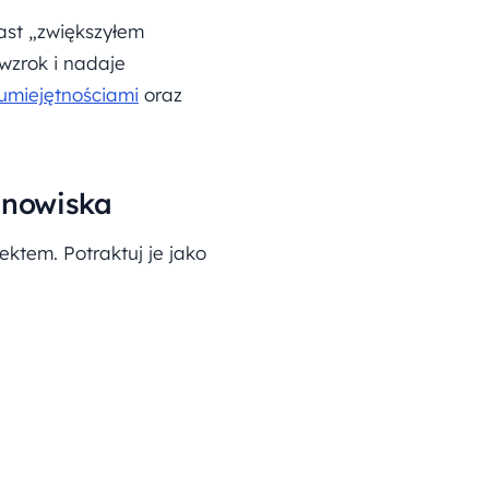
ast „zwiększyłem
wzrok i nadaje
umiejętnościami
oraz
anowiska
ektem. Potraktuj je jako