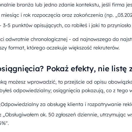
onalnie branża lub jedno zdanie kontekstu, jeśli firma j
 miesiąc i rok rozpoczęcia oraz zakończenia (np. „03.202
- 3-5 punktów opisujących, co robiłeś i jaki to przyniosło
ci odwrotnie chronologicznej - od najnowszego do najst
jszy format, którego oczekuje większość rekruterów.
siągnięcia? Pokaż efekty, nie listę
aką możesz wprowadzić, to przejście od opisu obowiązk
yłeś odpowiedzialny; osiągnięcia pokazują, co z tego w
Odpowiedzialny za obsługę klienta i rozpatrywanie rekl
:
„Obsługiwałem ok. 50 zgłoszeń dziennie, utrzymując ws
5%".