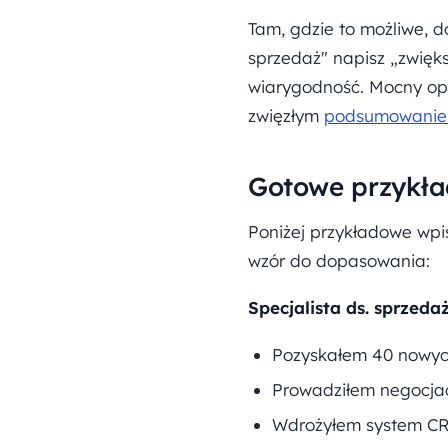
Tam, gdzie to możliwe, 
sprzedaż" napisz „zwięk
wiarygodność. Mocny op
zwięzłym
podsumowani
Gotowe przykła
Poniżej przykładowe wpis
wzór do dopasowania:
Specjalista ds. sprzedaż
Pozyskałem 40 nowych
Prowadziłem negocjacj
Wdrożyłem system CRM,