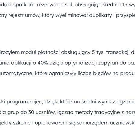
arz spotkań i rezerwacje sal, obsługując średnio 15 w
ny rejestr umów, który wyeliminował duplikaty i przyspi
ożyłem moduł płatności obsługujący 5 tys. transakcji d
nia aplikacji o 40% dzięki optymalizacji zapytań do ba
utomatyczne, które ograniczyły liczbę błędów na produk
i program zajęć, dzięki któremu średni wynik z egzami
dla grup do 30 uczniów, łącząc metody tradycyjne z nar
ekty szkolne i opiekowałem się samorządem uczniowsk