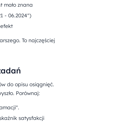
est mało znana
1 - 06.2024")
 efekt
arszego. To najczęściej
 zadań
ów do opisu osiągnięć.
yszło. Porównaj:
amacji".
kaźnik satysfakcji