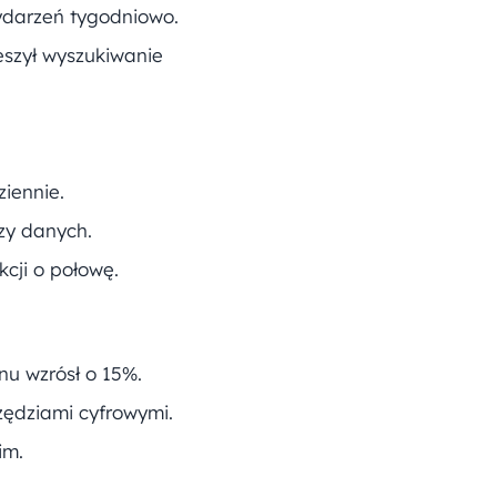
ydarzeń tygodniowo.
eszył wyszukiwanie
ziennie.
zy danych.
cji o połowę.
nu wzrósł o 15%.
zędziami cyfrowymi.
im.