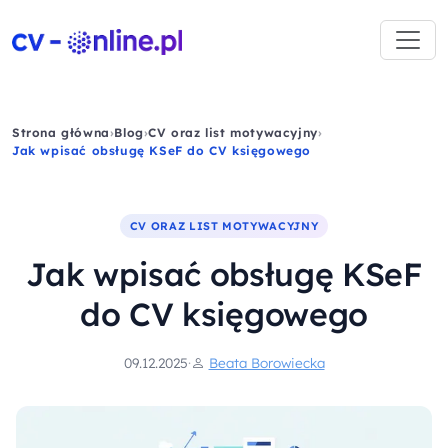
Strona główna
›
Blog
›
CV oraz list motywacyjny
›
Jak wpisać obsługę KSeF do CV księgowego
CV ORAZ LIST MOTYWACYJNY
Jak wpisać obsługę KSeF
do CV księgowego
09.12.2025
·
Beata Borowiecka