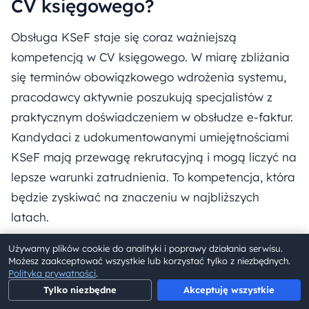
CV księgowego?
Obsługa KSeF staje się coraz ważniejszą
kompetencją w CV księgowego. W miarę zbliżania
się terminów obowiązkowego wdrożenia systemu,
pracodawcy aktywnie poszukują specjalistów z
praktycznym doświadczeniem w obsłudze e-faktur.
Kandydaci z udokumentowanymi umiejętnościami
KSeF mają przewagę rekrutacyjną i mogą liczyć na
lepsze warunki zatrudnienia. To kompetencja, która
będzie zyskiwać na znaczeniu w najbliższych
latach.
Używamy plików cookie do analityki i poprawy działania serwisu.
Jak się przygotować do pracy z
Możesz zaakceptować wszystkie lub korzystać tylko z niezbędnych.
Polityka prywatności
.
KSeF?
Tylko niezbędne
Akceptuję wszystkie