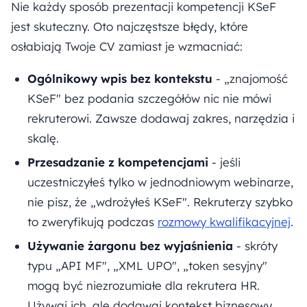
Nie każdy sposób prezentacji kompetencji KSeF
jest skuteczny. Oto najczęstsze błędy, które
osłabiają Twoje CV zamiast je wzmacniać:
Ogólnikowy wpis bez kontekstu
- „znajomość
KSeF" bez podania szczegółów nic nie mówi
rekruterowi. Zawsze dodawaj zakres, narzędzia i
skalę.
Przesadzanie z kompetencjami
- jeśli
uczestniczyłeś tylko w jednodniowym webinarze,
nie pisz, że „wdrożyłeś KSeF". Rekruterzy szybko
to zweryfikują podczas
rozmowy kwalifikacyjnej
.
Używanie żargonu bez wyjaśnienia
- skróty
typu „API MF", „XML UPO", „token sesyjny"
mogą być niezrozumiałe dla rekrutera HR.
Używaj ich, ale dodawaj kontekst biznesowy.