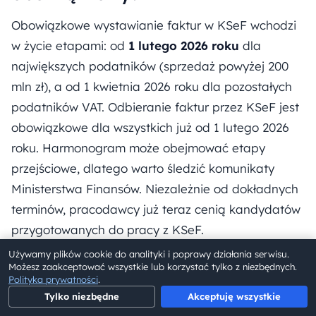
Obowiązkowe wystawianie faktur w KSeF wchodzi
w życie etapami: od
1 lutego 2026 roku
dla
największych podatników (sprzedaż powyżej 200
mln zł), a od 1 kwietnia 2026 roku dla pozostałych
podatników VAT. Odbieranie faktur przez KSeF jest
obowiązkowe dla wszystkich już od 1 lutego 2026
roku. Harmonogram może obejmować etapy
przejściowe, dlatego warto śledzić komunikaty
Ministerstwa Finansów. Niezależnie od dokładnych
terminów, pracodawcy już teraz cenią kandydatów
przygotowanych do pracy z KSeF.
Używamy plików cookie do analityki i poprawy działania serwisu.
Możesz zaakceptować wszystkie lub korzystać tylko z niezbędnych.
Jak przygotować się do KSeF w
Polityka prywatności
.
Tylko niezbędne
Akceptuję wszystkie
2026?