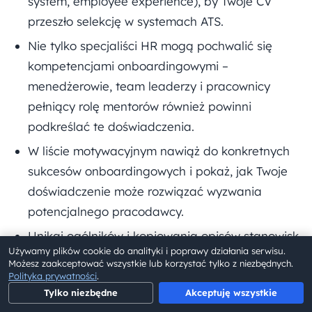
system, employee experience), by Twoje CV
przeszło selekcję w systemach ATS.
Nie tylko specjaliści HR mogą pochwalić się
kompetencjami onboardingowymi –
menedżerowie, team leaderzy i pracownicy
pełniący rolę mentorów również powinni
podkreślać te doświadczenia.
W liście motywacyjnym nawiąż do konkretnych
sukcesów onboardingowych i pokaż, jak Twoje
doświadczenie może rozwiązać wyzwania
potencjalnego pracodawcy.
Unikaj ogólników i kopiowania opisów stanowisk
Używamy plików cookie do analityki i poprawy działania serwisu.
– rekruterzy chcą wiedzieć, co faktycznie
Możesz zaakceptować wszystkie lub korzystać tylko z niezbędnych.
zrobiłeś i jakie przyniosło to efekty.
Polityka prywatności
.
Tylko niezbędne
Akceptuję wszystkie
Gotowy, by stworzyć CV, które podkreśli Twoje