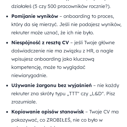
działałeś (5 czy 500 pracowników rocznie?).
Pomijanie wyników
– onboarding to proces,
który da się mierzyć. Jeśli nie podajesz wyników,
rekruter może uznać, że ich nie było.
Niespójność z resztą CV
– jeśli Twoje główne
doświadczenie nie ma związku z HR, a nagle
wpisujesz onboarding jako kluczową
kompetencję, może to wyglądać
niewiarygodnie.
Używanie żargonu bez wyjaśnień
– nie każdy
rekruter zna skróty typu „TTT" czy „L&D". Pisz
zrozumiale.
Kopiowanie opisów stanowisk
– Twoje CV ma
pokazywać, co ZROBIŁEŚ, nie co było w