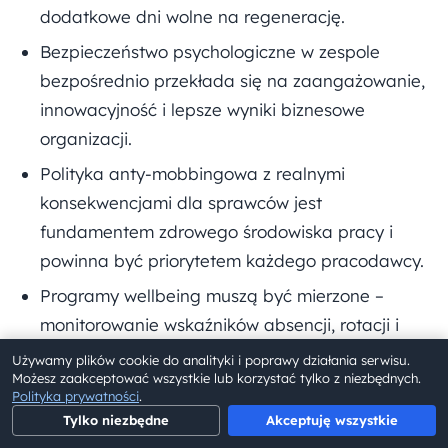
dodatkowe dni wolne na regenerację.
Bezpieczeństwo psychologiczne w zespole
bezpośrednio przekłada się na zaangażowanie,
innowacyjność i lepsze wyniki biznesowe
organizacji.
Polityka anty-mobbingowa z realnymi
konsekwencjami dla sprawców jest
fundamentem zdrowego środowiska pracy i
powinna być priorytetem każdego pracodawcy.
Programy wellbeing muszą być mierzone –
monitorowanie wskaźników absencji, rotacji i
zaangażowania pozwala optymalizować
Używamy plików cookie do analityki i poprawy działania serwisu.
Możesz zaakceptować wszystkie lub korzystać tylko z niezbędnych.
inwestycje i udowadniać ich wartość.
Polityka prywatności
.
Tylko niezbędne
Akceptuję wszystkie