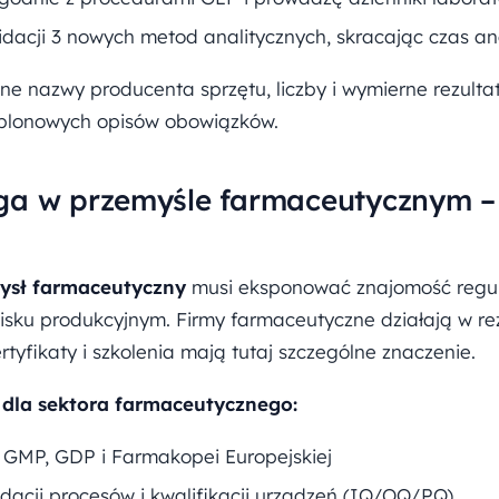
dacji 3 nowych metod analitycznych, skracając czas an
e nazwy producenta sprzętu, liczby i wymierne rezultat
ablonowych opisów obowiązków.
ga w przemyśle farmaceutycznym –
ysł farmaceutyczny
musi eksponować znajomość regul
sku produkcyjnym. Firmy farmaceutyczne działają w reż
rtyfikaty i szkolenia mają tutaj szczególne znaczenie.
dla sektora farmaceutycznego:
MP, GDP i Farmakopei Europejskiej
dacji procesów i kwalifikacji urządzeń (IQ/OQ/PQ)