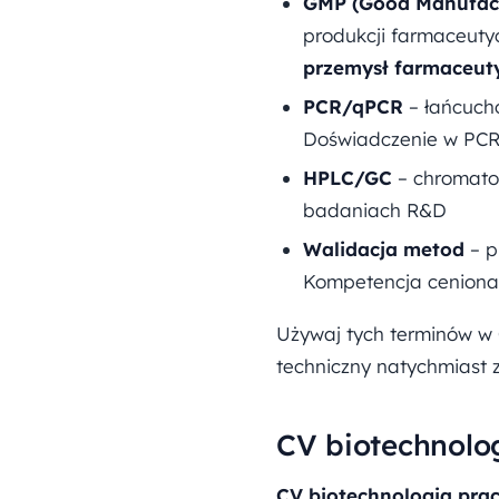
GMP (Good Manufact
produkcji farmaceuty
przemysł farmaceut
PCR/qPCR
– łańcucho
Doświadczenie w PCR 
HPLC/GC
– chromatog
badaniach R&D
Walidacja metod
– p
Kompetencja ceniona
Używaj tych terminów w 
techniczny natychmiast 
CV biotechnolog
CV biotechnologia pra