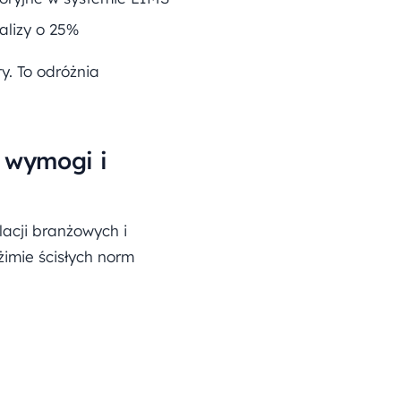
alizy o 25%
y. To odróżnia
 wymogi i
acji branżowych i
imie ścisłych norm