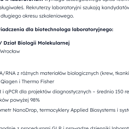
sługiwałeś. Rekruterzy laboratoryjni szukają kandydató
 długiego okresu szkoleniowego.
iadczenia dla biotechnologa laboratoryjnego:
 Dział Biologii Molekularnej
, Wrocław
A/RNA z różnych materiałów biologicznych (krew, tkan
 Qiagen i Thermo Fisher
 i qPCR dla projektów diagnostycznych – średnio 150 re
ików powyżej 98%
ometr NanoDrop, termocyklery Applied Biosystems i syst
godnie z procedurami GLP i prowadzę dzienniki labora