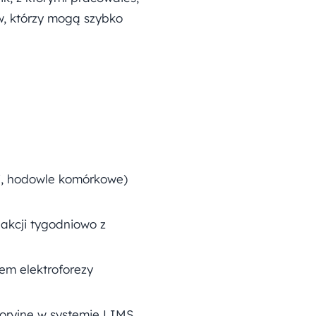
w, którzy mogą szybko
ki, hodowle komórkowe)
akcji tygodniowo z
em elektroforezy
toryjne w systemie LIMS