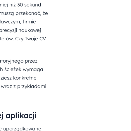
iej niż 30 sekund –
 muszą przekonać, że
dawczym, firmie
recyzji naukowej
uterów. Czy Twoje CV
atoryjnego przez
ych ścieżek wymaga
ziesz konkretne
wraz z przykładami
 aplikacji
cje uporządkowane