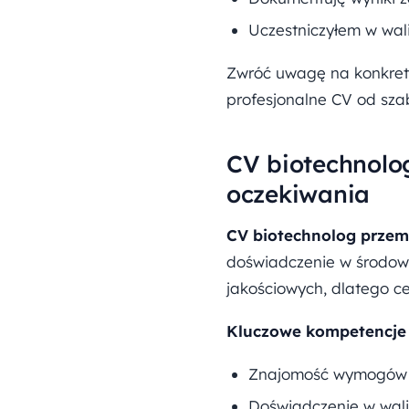
Uczestniczyłem w wali
Zwróć uwagę na konkretn
profesjonalne CV od sz
CV biotechnolo
oczekiwania
CV biotechnolog przem
doświadczenie w środowi
jakościowych, dlatego ce
Kluczowe kompetencje 
Znajomość wymogów G
Doświadczenie w wali