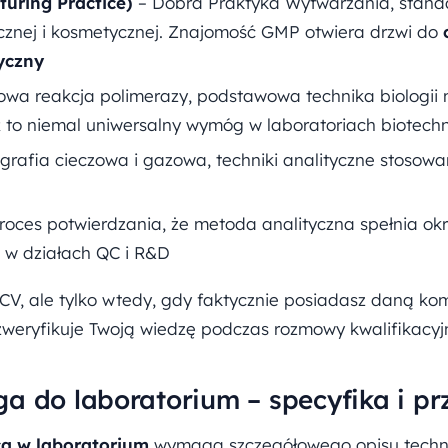
uring Practice)
– Dobra Praktyka Wytwarzania, stand
cznej i kosmetycznej. Znajomość GMP otwiera drzwi do
yczny
wa reakcja polimerazy, podstawowa technika biologii 
to niemal uniwersalny wymóg w laboratoriach biotech
rafia cieczowa i gazowa, techniki analityczne stosowane
roces potwierdzania, że metoda analityczna spełnia o
 w działach QC i R&D
CV, ale tylko wtedy, gdy faktycznie posiadasz daną ko
zweryfikuje Twoją wiedzę podczas rozmowy kwalifikacyjn
a do laboratorium – specyfika i pr
ca w laboratorium
wymaga szczegółowego opisu technik