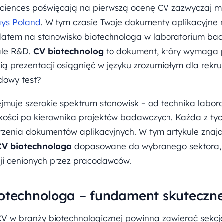
 sciences poświęcają na pierwszą ocenę CV zazwyczaj mn
ys Poland
. W tym czasie Twoje dokumenty aplikacyjne
datem na stanowisko biotechnologa w laboratorium ba
ale R&D.
CV biotechnolog
to dokument, który wymaga p
ią prezentacji osiągnięć w języku zrozumiałym dla rekr
dowy test?
jmuje szerokie spektrum stanowisk – od technika labor
 jakości po kierownika projektów badawczych. Każda z t
rzenia dokumentów aplikacyjnych. W tym artykule znajd
CV biotechnologa
dopasowane do wybranego sektora, 
cji cenionych przez pracodawców.
otechnologa – fundament skutecznej
CV w branży biotechnologicznej powinna zawierać sek