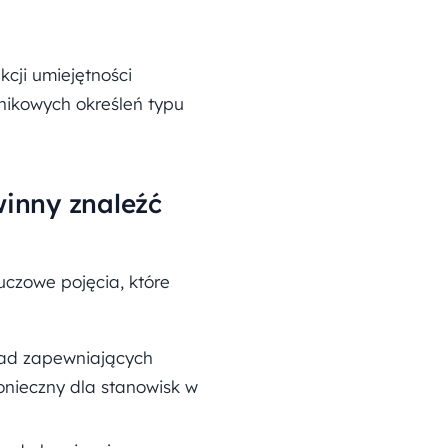
cji umiejętności
lnikowych określeń typu
winny znaleźć
uczowe pojęcia, które
sad zapewniających
konieczny dla stanowisk w