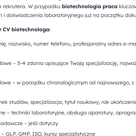
a rekrutera. W przypadku
biotechnologia praca
kluczo
h i doświadczenia laboratoryjnego już na początku dok
 CV biotechnologa:
ę, nazwisko, numer telefonu, profesjonalny adres e-mail
e – 3-4 zdania opisujące Twoją specjalizację, najważ
owe – w porządku chronologicznym od najnowszego, z
nek studiów, specjalizacja, tytuł naukowy, rok ukończeni
ne – techniki laboratoryjne, obsługa aparatury, oprogr
badawcze – jeśli dotyczy
a – GLP, GMP, ISO, kursy specjalistyczne