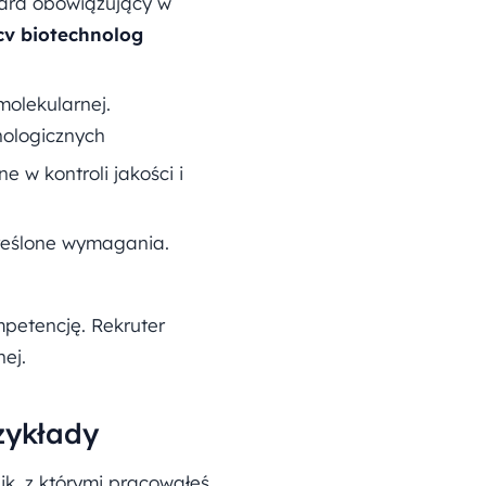
ard obowiązujący w
cv biotechnolog
molekularnej.
nologicznych
 w kontroli jakości i
kreślone wymagania.
mpetencję. Rekruter
ej.
zykłady
, z którymi pracowałeś,