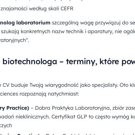
 znajomości według skali CEFR
hnolog laboratorium
szczególną wagę przywiązuj do sek
 szukają konkretnych nazw technik i aparatury, nie ogó
atoryjnych".
 biotechnologa – terminy, które po
 CV buduje Twoją wiarygodność jako specjalisty. Oto kl
 sciences rozpoznają natychmiast:
y Practice)
– Dobra Praktyka Laboratoryjna, zbiór za
 badań nieklinicznych. Certyfikat GLP to często wymóg 
czych