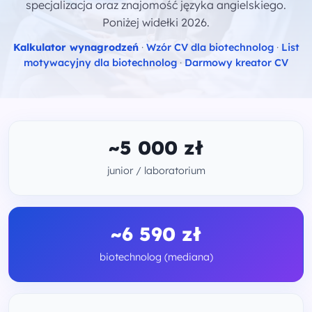
specjalizacja oraz znajomość języka angielskiego.
Poniżej widełki 2026.
Kalkulator wynagrodzeń
·
Wzór CV dla biotechnolog
·
List
motywacyjny dla biotechnolog
·
Darmowy kreator CV
~5 000 zł
junior / laboratorium
~6 590 zł
biotechnolog (mediana)