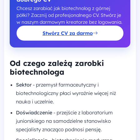
Chcesz zarabiać jak biotechnolog z górnej
półki? Zacznij od profesjonalnego CV. Stwórz je
w naszym darmowym kreatorze bez logowania.
Stwórz CV za darmo
Od czego zależą zarobki
biotechnologa
Sektor
- przemysł farmaceutyczny i
biotechnologiczny płaci wyraźnie więcej niż
nauka i uczelnie.
Doświadczenie
- przejście z laboratorium
juniorskiego na samodzielne stanowisko
specjalisty znacząco podnosi pensję.