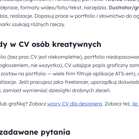
półprace, formaty wideo/foto/tekst, narzędzia.
Ilustrator/g
ędzia, realizacje. Dopasuj prace w portfolio i słownictwo do 
marki szukają różnych rzeczy.
dy w CV osób kreatywnych
olio (bez prac CV jest niekompletne), portfolio niedopasowa
 ogłoszeniem, nie wszystko), CV udające popis graficzny zam
ostaw na portfolio — wiele firm filtruje aplikacje ATS-em), 
alizacje. Jeśli pracujesz jako freelancer, uporządkuj doświa
w, zamiast wymieniać dziesiątki drobnych zleceń.
 lub grafikę? Zobacz
wzory CV dla designera
. Zobacz też,
il
 zadawane pytania