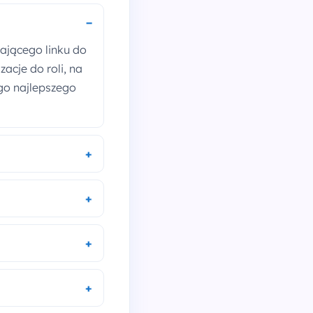
łającego linku do
acje do roli, na
ego najlepszego