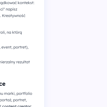
rządkować kontekst:
ci" napisz
". Kreatywność
li, na którą
event, portret),
erzalny rezultat
ce
u marki, portfolio
portaż, portret,
/ content creator
: