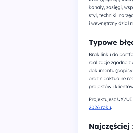
kanały, zasięgi, ws
styl, techniki, narz
i wewnętrzny dział 
Typowe błę
Brak linku do portf
realizacje zgodne z
dokumentu (popisy z
oraz nieaktualne re
projektów i klientó
Projektujesz UX/UI
2026 roku
.
Najczęściej