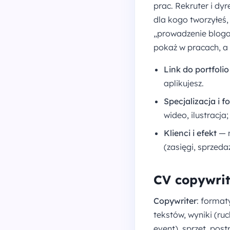
prac. Rekruter i dy
dla kogo tworzyłeś,
„prowadzenie bloga
pokaż w pracach, a
Link do portfoli
aplikujesz.
Specjalizacja i 
wideo, ilustracja
Klienci i efekt
— m
(zasięgi, sprzeda
CV copywrite
Copywriter
: format
tekstów, wyniki (ru
event), sprzęt, pos