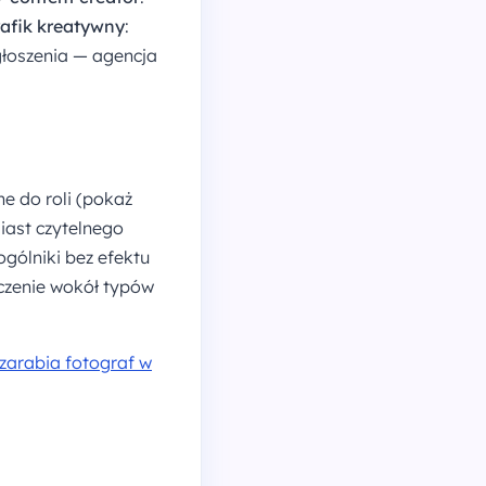
rafik kreatywny
:
ogłoszenia — agencja
ne do roli (pokaż
iast czytelnego
ogólniki bez efektu
dczenie wokół typów
e zarabia fotograf w