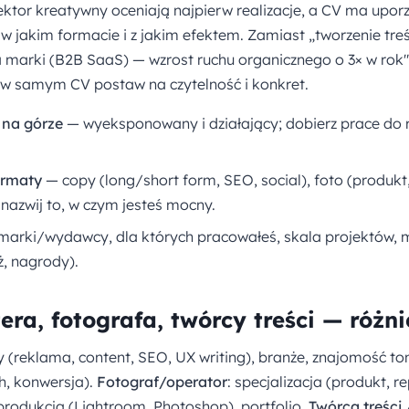
rektor kreatywny oceniają najpierw realizacje, a CV ma upo
 w jakim formacie i z jakim efektem. Zamiast „tworzenie treś
 marki (B2B SaaS) — wzrost ruchu organicznego o 3× w rok
 w samym CV postaw na czytelność i konkret.
o na górze
— wyeksponowany i działający; dobierz prace do ro
formaty
— copy (long/short form, SEO, social), foto (produkt, 
; nazwij to, w czym jesteś mocny.
arki/wydawcy, dla których pracowałeś, skala projektów, mi
ż, nagrody).
ra, fotografa, twórcy treści — różni
y (reklama, content, SEO, UX writing), branże, znajomość ton
ch, konwersja).
Fotograf/operator
: specjalizacja (produkt, re
tprodukcja (Lightroom, Photoshop), portfolio.
Twórca treści 