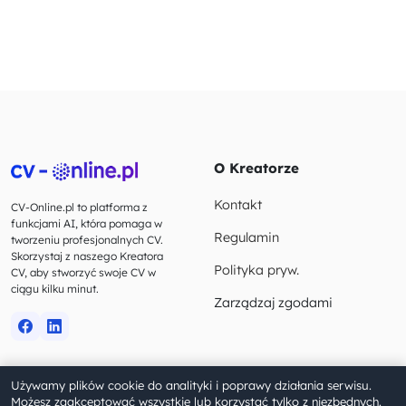
O Kreatorze
Kontakt
CV-Online.pl to platforma z
funkcjami AI, która pomaga w
Regulamin
tworzeniu profesjonalnych CV.
Skorzystaj z naszego Kreatora
Polityka pryw.
CV, aby stworzyć swoje CV w
ciągu kilku minut.
Zarządzaj zgodami
Używamy plików cookie do analityki i poprawy działania serwisu.
© 2023-2026 CV-Online.pl. Wszelkie prawa zastrzeżone.
Możesz zaakceptować wszystkie lub korzystać tylko z niezbędnych.