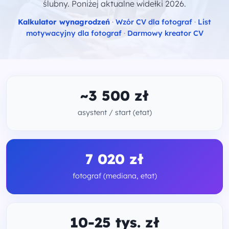
ślubny. Poniżej aktualne widełki 2026.
Kalkulator wynagrodzeń
·
Wzór CV dla fotograf
·
List
motywacyjny dla fotograf
·
Darmowy kreator CV
~3 500 zł
asystent / start (etat)
7 020 zł
fotograf (mediana, etat)
10-25 tys. zł