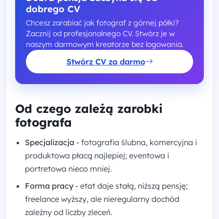
dobrego CV
Chcesz zarabiać jak fotograf z górnej półki?
Zacznij od profesjonalnego CV. Stwórz je w
naszym darmowym kreatorze bez logowania.
Stwórz CV za darmo
Od czego zależą zarobki
fotografa
Specjalizacja
- fotografia ślubna, komercyjna i
produktowa płacą najlepiej; eventowa i
portretowa nieco mniej.
Forma pracy
- etat daje stałą, niższą pensję;
freelance wyższy, ale nieregularny dochód
zależny od liczby zleceń.