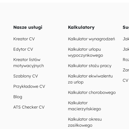
Nasze usługi
Kalkulatory
Su
Kreator CV
Kalkulator wynagrodzeń
Ja
Edytor CV
Kalkulator urlopu
Jak
wypoczynkowego
Kreator listów
Ro
motywacyjnych
Kalkulator stażu pracy
Za
Szablony CV
Kalkulator ekwiwalentu
CV
za urlop
Przykładowe CV
Kalkulator chorobowego
Blog
Kalkulator
ATS Checker CV
macierzyńskiego
Kalkulator okresu
zasiłkowego