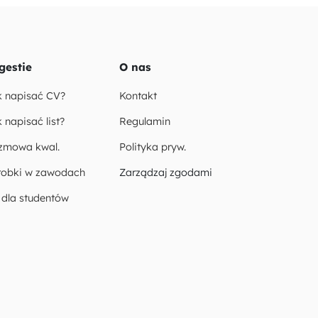
gestie
O nas
k napisać CV?
Kontakt
 napisać list?
Regulamin
zmowa kwal.
Polityka pryw.
robki w zawodach
Zarządzaj zgodami
 dla studentów