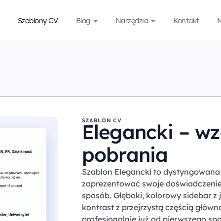
Szablony CV
Blog
Narzędzia
Kontakt
M
SZABLON CV
Elegancki – w
pobrania
Szablon Elegancki to dystyngowana 
zaprezentować swoje doświadczenie
sposób. Głęboki, kolorowy sidebar z
kontrast z przejrzystą częścią głów
profesjonalnie już od pierwszego spo