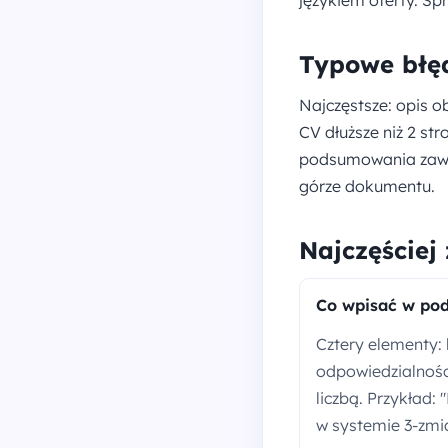
Typowe błęd
Najczęstsze: opis o
CV dłuższe niż 2 st
podsumowania zawod
górze dokumentu.
Najczęściej
Co wpisać w po
Cztery elementy:
odpowiedzialności
liczbą. Przykład:
w systemie 3-zmi