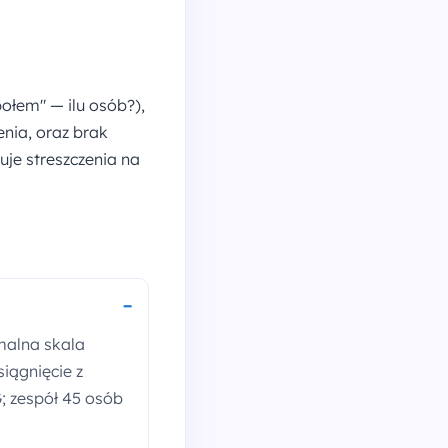
ołem" — ilu osób?),
enia, oraz brak
je streszczenia na
malna skala
siągnięcie z
; zespół 45 osób