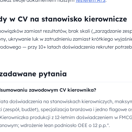
y w CV na stanowisko kierownicze
bowiązków zamiast rezultatów, brak skali („zarządzanie zesp
rony, ukrywanie luk w zatrudnieniu zamiast krótkiego wyjaśni
owego — przy 10+ latach doświadczenia rekruter potrzebu
 zadawane pytania
dsumowaniu zawodowym CV kierownika?
 lata doświadczenia na stanowiskach kierowniczych, maksy
 (zespół, budżet), specjalizacja branżowa i jedno flagowe o
 "Kierowniczka produkcji z 12-letnim doświadczeniem w FMCG
anowym; wdrożenie lean podniosło OEE o 12 p.p.".