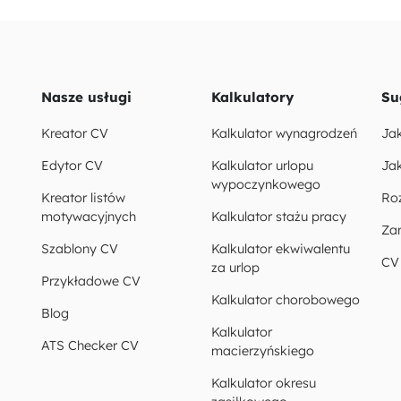
Nasze usługi
Kalkulatory
Su
Kreator CV
Kalkulator wynagrodzeń
Ja
Edytor CV
Kalkulator urlopu
Jak
wypoczynkowego
Kreator listów
Ro
motywacyjnych
Kalkulator stażu pracy
Za
Szablony CV
Kalkulator ekwiwalentu
CV
za urlop
Przykładowe CV
Kalkulator chorobowego
Blog
Kalkulator
ATS Checker CV
macierzyńskiego
Kalkulator okresu