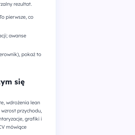
zalny rezultat.
To pierwsze, co
acji; awanse
erownik), pokaż to
zym się
te, wdrożenia lean
u, wzrost przychodu,
ntaryzacje, grafiki i
ą CV mówiące