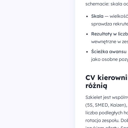
schemacie: skala od
Skala
— wielkość 
sprawdza rekrute
Rezultaty w licz
wewnętrzne w zes
Ścieżka awansu
jako osobne pozyc
CV kierowni
różnią
Szkielet jest wspóln
(5S, SMED, Kaizen)
liczba podległych h
rotacja zespołu. Do
językiem oferty. 