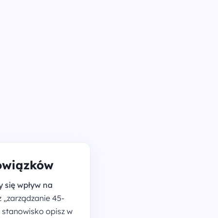
bowiązków
zy się wpływ na
z „zarządzanie 45-
 stanowisko opisz w