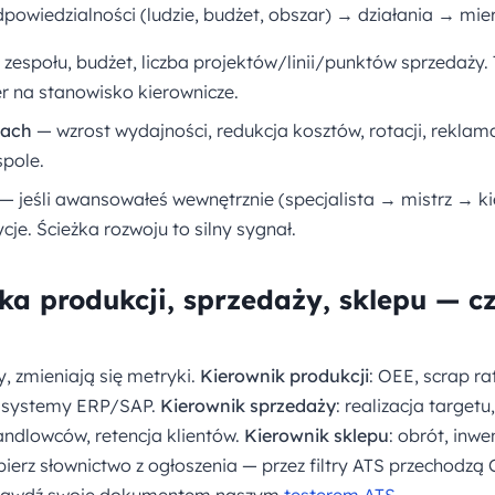
powiedzialności (ludzie, budżet, obszar) → działania → mier
zespołu, budżet, liczba projektów/linii/punktów sprzedaży. 
r na stanowisko kierownicze.
bach
— wzrost wydajności, redukcja kosztów, rotacji, reklam
pole.
— jeśli awansowałeś wewnętrznie (specjalista → mistrz → ki
je. Ścieżka rozwoju to silny sygnał.
ka produkcji, sprzedaży, sklepu — c
y, zmieniają się metryki.
Kierownik produkcji
: OEE, scrap ra
, systemy ERP/SAP.
Kierownik sprzedaży
: realizacja target
andlowców, retencja klientów.
Kierownik sklepu
: obrót, inwe
bierz słownictwo z ogłoszenia — przez filtry ATS przechodz
Sprawdź swoje dokumentem naszym
testerem ATS
.