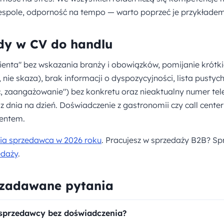
espole, odporność na tempo — warto poprzeć je przykładem,
dy w CV do handlu
lienta" bez wskazania branży i obowiązków, pomijanie krótk
 nie skaza), brak informacji o dyspozycyjności, lista pustyc
 zaangażowanie") bez konkretu oraz nieaktualny numer tel
 z dnia na dzień. Doświadczenie z gastronomii czy call center t
ientem.
bia sprzedawca w 2026 roku
. Pracujesz w sprzedaży B2B? S
edaży
.
 zadawane pytania
sprzedawcy bez doświadczenia?