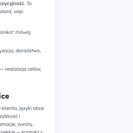
pozycyjność
. To
dard, więc
ronika" mówią
yzacja, doradztwo,
 realizacja celów,
ice
lienta, języki obce
szybkość i
lamacje, zwroty,
miękkie — kontakt z