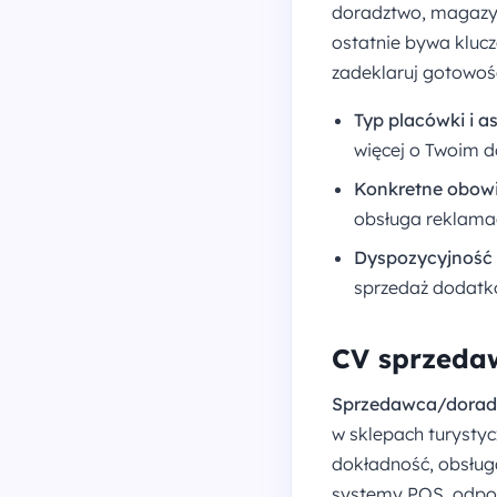
doradztwo, magazy
ostatnie bywa kluc
zadeklaruj gotowoś
Typ placówki i a
więcej o Twoim d
Konkretne obowi
obsługa reklamac
Dyspozycyjność 
sprzedaż dodatko
CV sprzedaw
Sprzedawca/dora
w sklepach turysty
dokładność, obsłu
systemy POS, odporn