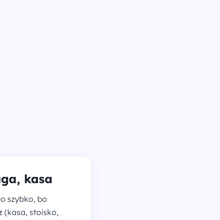
uga, kasa
to szybko, bo
z
(kasa, stoisko,