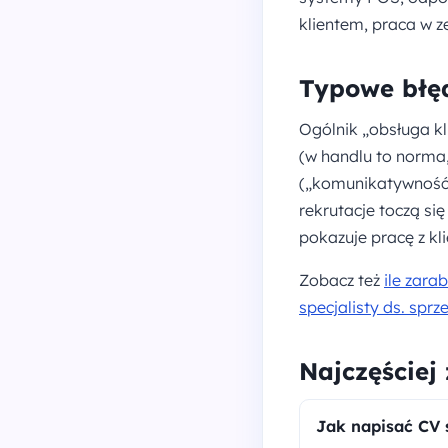
klientem, praca w z
Typowe błę
Ogólnik „obsługa k
(w handlu to norma,
(„komunikatywność,
rekrutacje toczą się
pokazuje pracę z kl
Zobacz też
ile zara
specjalisty ds. sprz
Najczęściej
Jak napisać CV 