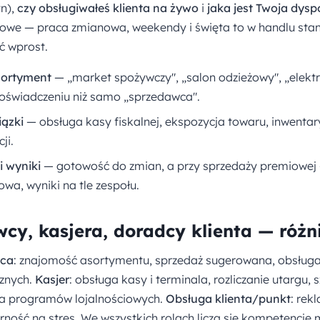
n),
czy obsługiwałeś klienta na żywo
i
jaka jest Twoja dys
zowe — praca zmianowa, weekendy i święta to w handlu stan
ć wprost.
sortyment
— „market spożywczy", „salon odzieżowy", „elekt
oświadczeniu niż samo „sprzedawca".
ązki
— obsługa kasy fiskalnej, ekspozycja towaru, inwentar
ji.
i wyniki
— gotowość do zmian, a przy sprzedaży premiowej —
wa, wyniki na tle zespołu.
cy, kasjera, doradcy klienta — różn
dca
: znajomość asortymentu, sprzedaż sugerowana, obsługa k
cznych.
Kasjer
: obsługa kasy i terminala, rozliczanie utargu, 
ga programów lojalnościowych.
Obsługa klienta/punkt
: rek
ość na stres. We wszystkich rolach liczą się kompetencje 