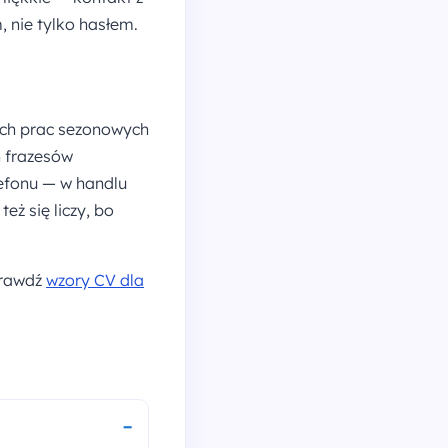
 nie tylko hasłem.
ich prac sezonowych
h frazesów
efonu — w handlu
eż się liczy, bo
prawdź
wzory CV dla