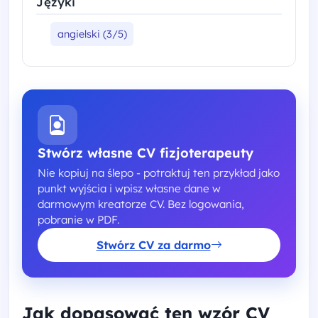
Języki
angielski (3/5)
Stwórz własne CV fizjoterapeuty
Nie kopiuj na ślepo - potraktuj ten przykład jako
punkt wyjścia i wpisz własne dane w
darmowym kreatorze CV. Bez logowania,
pobranie w PDF.
Stwórz CV za darmo
Jak dopasować ten wzór CV