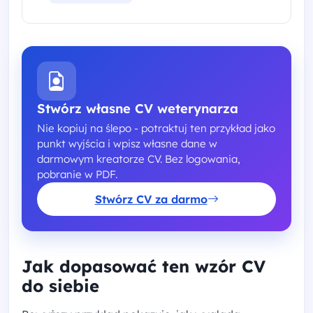
Stwórz własne CV weterynarza
Nie kopiuj na ślepo - potraktuj ten przykład jako
punkt wyjścia i wpisz własne dane w
darmowym kreatorze CV. Bez logowania,
pobranie w PDF.
Stwórz CV za darmo
Jak dopasować ten wzór CV
do siebie