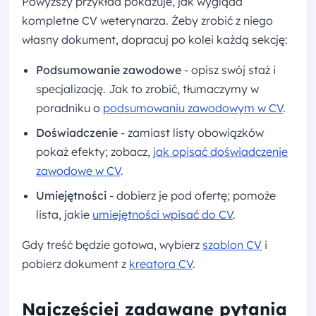
Powyższy przykład pokazuje, jak wygląda
kompletne CV weterynarza. Żeby zrobić z niego
własny dokument, dopracuj po kolei każdą sekcję:
Podsumowanie zawodowe
- opisz swój staż i
specjalizację. Jak to zrobić, tłumaczymy w
poradniku o
podsumowaniu zawodowym w CV
.
Doświadczenie
- zamiast listy obowiązków
pokaż efekty; zobacz,
jak opisać doświadczenie
zawodowe w CV
.
Umiejętności
- dobierz je pod ofertę; pomoże
lista, jakie
umiejętności wpisać do CV
.
Gdy treść będzie gotowa, wybierz
szablon CV
i
pobierz dokument z
kreatora CV
.
Najczęściej zadawane pytania