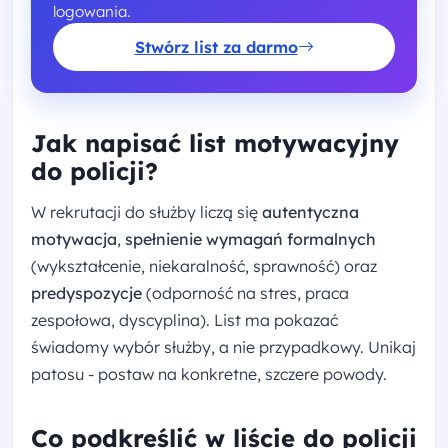
logowania.
Stwórz list za darmo
Jak napisać list motywacyjny
do policji?
W rekrutacji do służby liczą się
autentyczna
motywacja
,
spełnienie wymagań formalnych
(wykształcenie, niekaralność, sprawność) oraz
predyspozycje
(odporność na stres, praca
zespołowa, dyscyplina). List ma pokazać
świadomy wybór służby, a nie przypadkowy. Unikaj
patosu - postaw na konkretne, szczere powody.
Co podkreślić w liście do policji