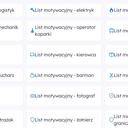
ogistyk
List motywacyjny - elektryk
List m
mechanik
List motywacyjny - operator
List m
koparki
List motywacyjny - kierowca
List m
kucharz
List motywacyjny - barman
List m
List motywacyjny - fotograf
List m
List m
strażak
List motywacyjny - żołnierz
granic