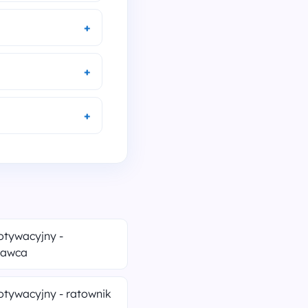
otywacyjny -
dawca
otywacyjny - ratownik