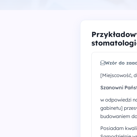
Przykładowy
stomatolog
Wzór do zaad
[Miejscowość, d
Szanowni Pańs
w odpowiedzi n
gabinetu] przesy
budowaniem dobr
Posiadam kwalif
Samodzielnie wy