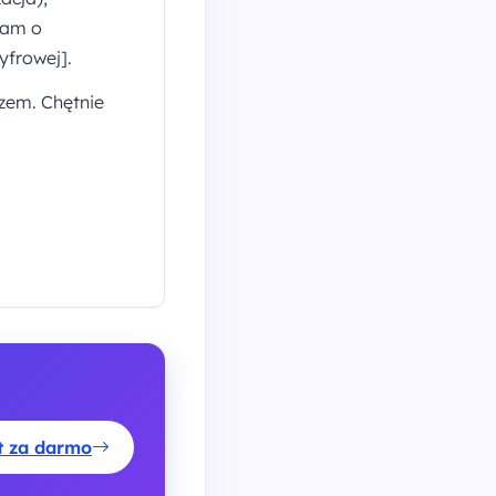
bam o
yfrowej].
zem. Chętnie
st za darmo