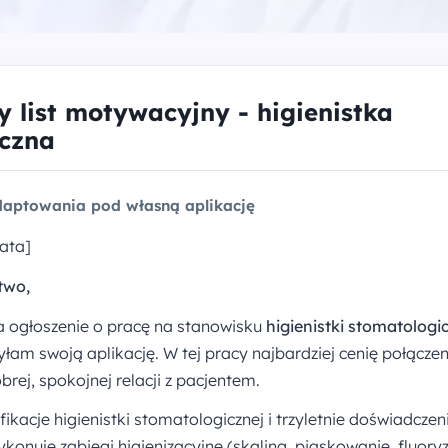
 list motywacyjny - higienistka
iczna
aptowania pod własną aplikację
ata]
two,
a ogłoszenie o pracę na stanowisku
higienistki stomatologi
łam swoją aplikację. W tej pracy najbardziej cenię połączeni
ej, spokojnej relacji z pacjentem.
ikacje higienistki stomatologicznej i trzyletnie doświadczen
konuję zabiegi higienizacyjne (skaling, piaskowanie, fluoryz