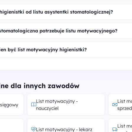
 higienistki od listu asystentki stomatologicznej?
 stomatologiczna potrzebuje listu motywacyjnego?
en być list motywacyjny higienistki?
jne dla innych zawodów
List motywacyjny -
List m
księgowy
nauczyciel
sprze
List m
List motywacyjny - lekarz