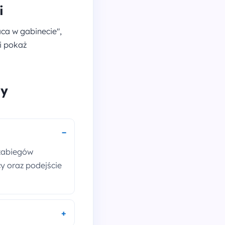
i
ca w gabinecie",
 i pokaż
ny
 zabiegów
cy oraz podejście