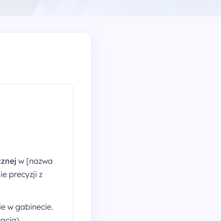
cznej
w [nazwa
e precyzji z
ie w gabinecie.
acja),