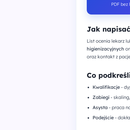
PDF bez 
Jak napisać
List ocenia lekarz l
higienizacyjnych
o
oraz kontakt z pacj
Co podkreśli
Kwalifikacje
- dy
Zabiegi
- skaling
Asysta
- praca na
Podejście
- dokła