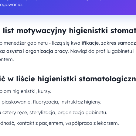
logowania.
 list motywacyjny higienistki stomat
ub menedżer gabinetu - liczą się
kwalifikacje
,
zakres samodz
raz
asysta i organizacja pracy
. Nawiąż do profilu gabinetu 
entem.
ć w liście higienistki stomatologiczn
plom higienistki, kursy.
, piaskowanie, fluoryzacja, instruktaż higieny.
 cztery ręce, sterylizacja, organizacja gabinetu.
dność, kontakt z pacjentem, współpraca z lekarzem.