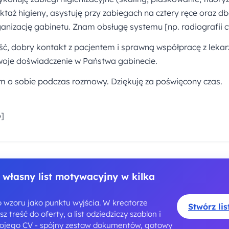
ktaż higieny, asystuję przy zabiegach na cztery ręce oraz d
rganizację gabinetu. Znam obsługę systemu [np. radiografii c
ć, dobry kontakt z pacjentem i sprawną współpracę z lekar
oje doświadczenie w Państwa gabinecie.
m o sobie podczas rozmowy. Dziękuję za poświęcony czas.
o]
 własny list motywacyjny w kilka
o wzoru jako punktu wyjścia. W kreatorze
Stwórz li
z treść do oferty, a list odziedziczy szablon i
wojego CV - spójny zestaw dokumentów, gotowy