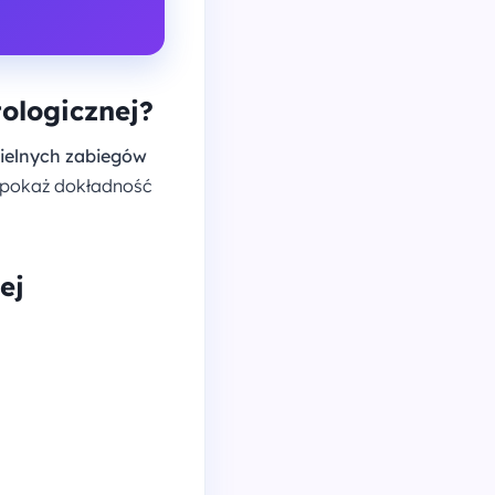
ologicznej?
ielnych zabiegów
i pokaż dokładność
ej