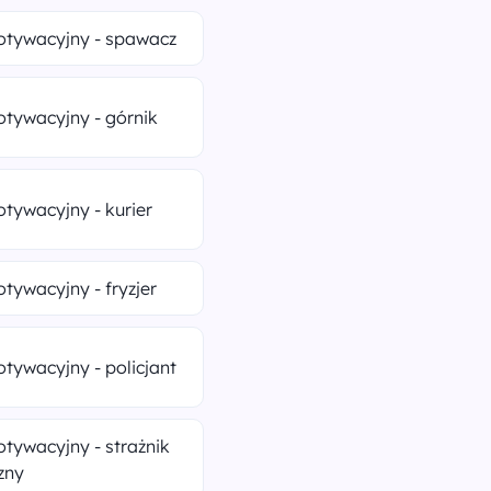
otywacyjny - spawacz
otywacyjny - górnik
otywacyjny - kurier
otywacyjny - fryzjer
otywacyjny - policjant
otywacyjny - strażnik
zny