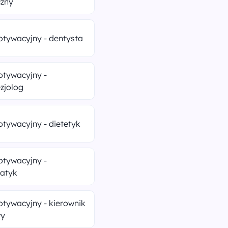
zny
otywacyjny - dentysta
otywacyjny -
zjolog
otywacyjny - dietetyk
otywacyjny -
matyk
otywacyjny - kierownik
wy