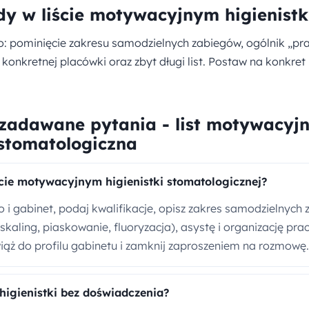
y w liście motywacyjnym higienistk
o: pominięcie zakresu samodzielnych zabiegów, ogólnik „pra
konkretnej placówki oraz zbyt długi list. Postaw na konkret
 zadawane pytania - list motywacyj
 stomatologiczna
ście motywacyjnym higienistki stomatologicznej?
 i gabinet, podaj kwalifikacje, opisz zakres samodzielnych
(skaling, piaskowanie, fluoryzacja), asystę i organizację pra
iąż do profilu gabinetu i zamknij zaproszeniem na rozmowę.
 higienistki bez doświadczenia?