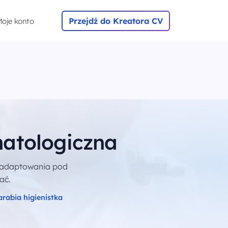
Przejdź do Kreatora CV
oje konto
matologiczna
zaadaptowania pod
ać.
zarabia higienistka