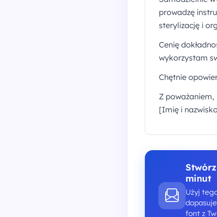
prowadzę instru
sterylizację i o
Cenię dokładnoś
wykorzystam sw
Chętnie opowie
Z poważaniem,
[Imię i nazwisk
Stwórz
minut
Użyj teg
dopasujes
font z T