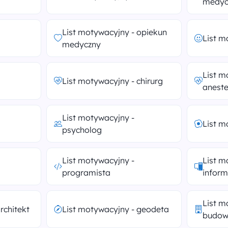
medyc
List motywacyjny - opiekun
List m
medyczny
List m
List motywacyjny - chirurg
aneste
List motywacyjny -
List m
psycholog
List motywacyjny -
List m
programista
infor
List m
rchitekt
List motywacyjny - geodeta
budo