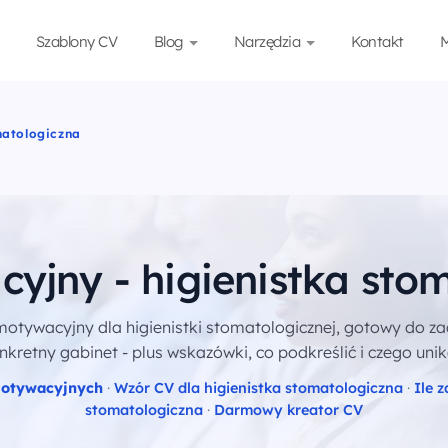
Szablony CV
Blog
Narzędzia
Kontakt
M
matologiczna
cyjny - higienistka sto
 motywacyjny dla higienistki stomatologicznej, gotowy do 
nkretny gabinet - plus wskazówki, co podkreślić i czego unik
motywacyjnych
·
Wzór CV dla higienistka stomatologiczna
·
Ile 
stomatologiczna
·
Darmowy kreator CV