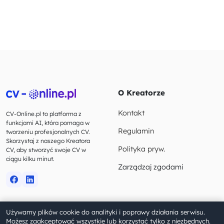
O Kreatorze
Kontakt
CV-Online.pl to platforma z
funkcjami AI, która pomaga w
Regulamin
tworzeniu profesjonalnych CV.
Skorzystaj z naszego Kreatora
Polityka pryw.
CV, aby stworzyć swoje CV w
ciągu kilku minut.
Zarządzaj zgodami
Używamy plików cookie do analityki i poprawy działania serwisu.
© 2023-2026 CV-Online.pl. Wszelkie prawa zastrzeżone.
Możesz zaakceptować wszystkie lub korzystać tylko z niezbędnych.