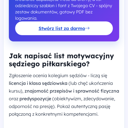
odziedziczy szablon i font z Twojego CV - spójny
zestaw dokumentów, gotowy PDF bez
logowania.
Stwórz list za darmo
Jak napisać list motywacyjny
sędziego piłkarskiego?
Zgłoszenie ocenia kolegium sędziów - liczą się
licencja i klasa sędziowska
(lub chęć ukończenia
kursu),
znajomość przepisów i sprawność fizyczna
oraz
predyspozycje
(obiektywizm, zdecydowanie,
odporność na presję). Pokaż autentyczną pasję
połączoną z konkretnymi kompetencjami.