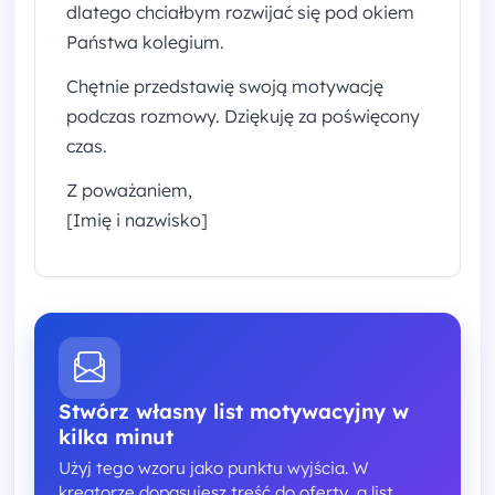
dlatego chciałbym rozwijać się pod okiem
Państwa kolegium.
Chętnie przedstawię swoją motywację
podczas rozmowy. Dziękuję za poświęcony
czas.
Z poważaniem,
[Imię i nazwisko]
Stwórz własny list motywacyjny w
kilka minut
Użyj tego wzoru jako punktu wyjścia. W
kreatorze dopasujesz treść do oferty, a list