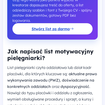
kreatorze dopasujesz treść do oferty, a list
odziedziczy szablon i font z Twojego CV - spójny
zestaw dokumentów, gotowy PDF bez
logowania.
Stwórz list za darmo
Jak napisać list motywacyjny
pielęgniarki?
List pielęgniarki czyta oddziałowa lub dział kadr
placówki, dla których kluczowe są:
aktualne prawo
wykonywania zawodu (PWZ)
,
doświadczenie na
konkretnych oddziałach
oraz
dyspozycyjność
.
Nawiąż do typu placówki i oddziału z ogłoszenia,
wymień obsługiwane procedury i sprzęt, a kursy i