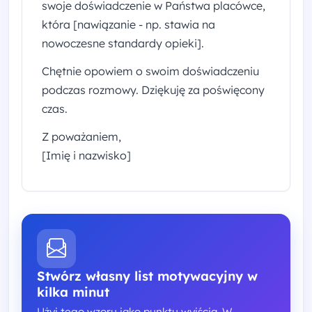
swoje doświadczenie w Państwa placówce,
która [nawiązanie - np. stawia na
nowoczesne standardy opieki].
Chętnie opowiem o swoim doświadczeniu
podczas rozmowy. Dziękuję za poświęcony
czas.
Z poważaniem,
[Imię i nazwisko]
Stwórz własny list motywacyjny w
kilka minut
Użyj tego wzoru jako punktu wyjścia. W