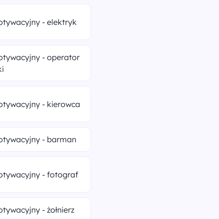
otywacyjny - elektryk
otywacyjny - operator
ki
otywacyjny - kierowca
otywacyjny - barman
otywacyjny - fotograf
otywacyjny - żołnierz