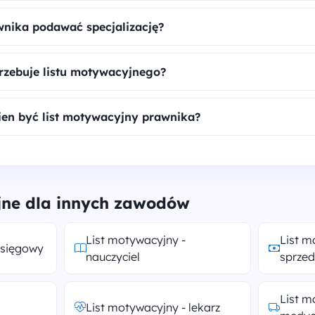
awnika podawać specjalizację?
rzebuje listu motywacyjnego?
ien być list motywacyjny prawnika?
jne dla innych zawodów
List motywacyjny -
List m
księgowy
nauczyciel
sprze
List m
List motywacyjny - lekarz