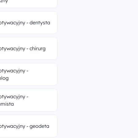
zny
otywacyjny - dentysta
otywacyjny - chirurg
otywacyjny -
olog
otywacyjny -
amista
otywacyjny - geodeta