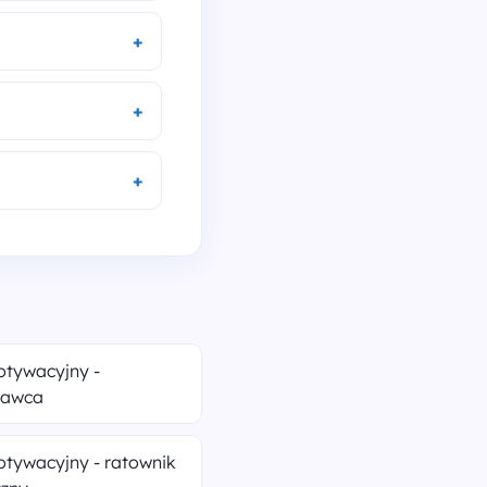
otywacyjny -
dawca
otywacyjny - ratownik