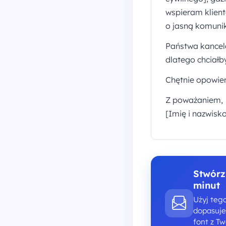
wspieram klient
o jasną komunik
Państwa kancela
dlatego chciałb
Chętnie opowie
Z poważaniem,
[Imię i nazwisk
Stwórz
minut
Użyj teg
dopasujes
font z T