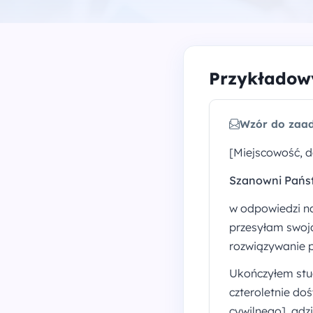
Przykładowy
Wzór do zaad
[Miejscowość, d
Szanowni Pańs
w odpowiedzi n
przesyłam swoją
rozwiązywanie 
Ukończyłem stud
czteroletnie do
cywilnego], gd