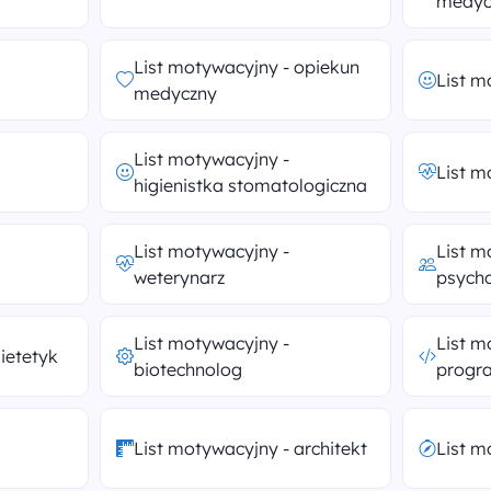
medyc
List motywacyjny - opiekun
List m
medyczny
List motywacyjny -
List m
higienistka stomatologiczna
List motywacyjny -
List m
weterynarz
psych
List motywacyjny -
List m
ietetyk
biotechnolog
progr
List motywacyjny - architekt
List m