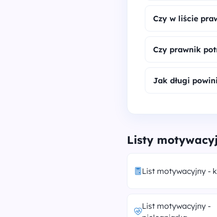
Czy w liście pr
Czy prawnik pot
Jak długi powin
Listy motywacy
List motywacyjny - 
List motywacyjny -