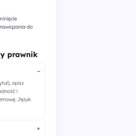
minięcie
k nawiązania do
ny prawnik
tuł), opisz
adność i
rozmowę. Język