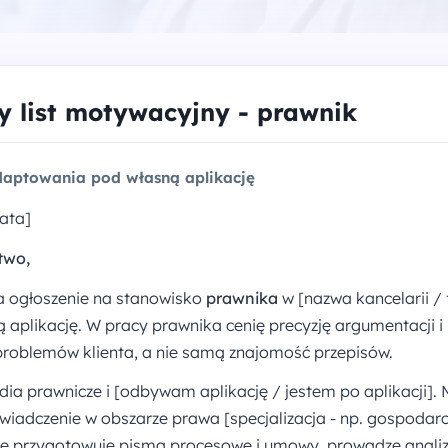
 list motywacyjny - prawnik
aptowania pod własną aplikację
ata]
two,
a ogłoszenie na stanowisko
prawnika
w [nazwa kancelarii / 
 aplikację. W pracy prawnika cenię precyzję argumentacji i 
problemów klienta, a nie samą znajomość przepisów.
ia prawnicze i [odbywam aplikację / jestem po aplikacji]
świadczenie w obszarze prawa [specjalizacja - np. gospodar
zie przygotowuję pisma procesowe i umowy, prowadzę anali