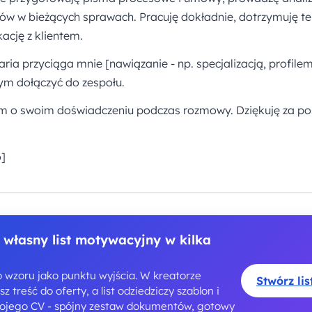
ów w bieżących sprawach. Pracuję dokładnie, dotrzymuję t
ację z klientem.
ria przyciąga mnie [nawiązanie - np. specjalizacją, profilem
ym dołączyć do zespołu.
m o swoim doświadczeniu podczas rozmowy. Dziękuję za po
o]
 własny list motywacyjny w kilka
o wzoru jako punktu wyjścia. W kreatorze
Stwórz li
z treść do oferty, a list odziedziczy szablon i
wojego CV - spójny zestaw dokumentów, gotowy