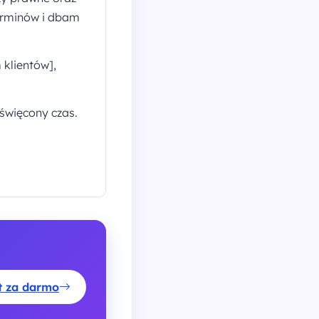
erminów i dbam
 klientów],
święcony czas.
st za darmo