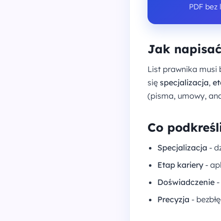
PDF bez 
Jak napisać
List prawnika musi 
się
specjalizacja
,
et
(pisma, umowy, anal
Co podkreśl
Specjalizacja
- d
Etap kariery
- apl
Doświadczenie
-
Precyzja
- bezbłę