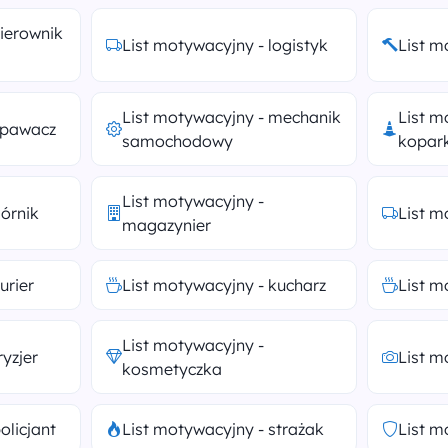
kierownik
List motywacyjny - logistyk
List m
List motywacyjny - mechanik
List m
spawacz
samochodowy
kopar
List motywacyjny -
górnik
List m
magazynier
urier
List motywacyjny - kucharz
List m
List motywacyjny -
ryzjer
List m
kosmetyczka
olicjant
List motywacyjny - strażak
List m