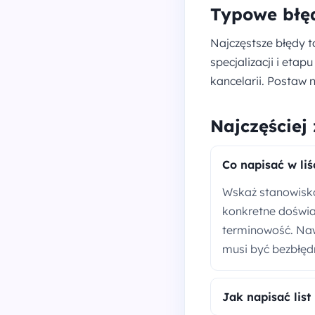
Typowe błę
Najczęstsze błędy t
specjalizacji i eta
kancelarii. Postaw n
Najczęściej
Co napisać w li
Wskaż stanowisko i
konkretne doświa
terminowość. Nawi
musi być bezbłęd
Jak napisać lis