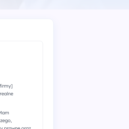
firmy]
realne
. Mam
czego,
zy prawne oraz