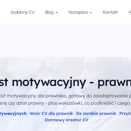
Szablony CV
Blog
Narzędzia
Kontakt
M
ist motywacyjny - prawn
list motywacyjny dla prawnika, gotowy do zaadaptowania 
rię czy dział prawny - plus wskazówki, co podkreślić i czego
otywacyjnych
·
Wzór CV dla prawnik
·
Ile zarabia prawnik
·
Przyk
·
Darmowy kreator CV