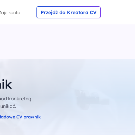
Przejdź do Kreatora CV
oje konto
ik
pod konkretną
 unikać.
ładowe CV prawnik