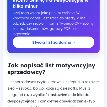
Stwórz własny list motywacyjny w
kilka minut
Użyj tego wzoru jako punktu wyjścia. W
kreatorze dopasujesz treść do oferty, a list
odziedziczy szablon i font z Twojego CV - spójny
zestaw dokumentów, gotowy PDF bez
logowania.
Stwórz list za darmo
Jak napisać list motywacyjny
sprzedawcy?
List sprzedawcy czyta kierownik sklepu lub rekruter
sieci - szybko, bo aplikacji są dziesiątki. Musi z
niego od razu wynikać
nastawienie do klienta
,
dyspozycyjność
i
konkretne doświadczenie
(typ