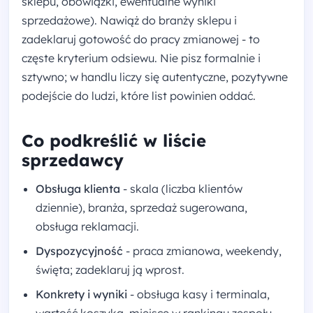
sklepu, obowiązki, ewentualne wyniki
sprzedażowe). Nawiąż do branży sklepu i
zadeklaruj gotowość do pracy zmianowej - to
częste kryterium odsiewu. Nie pisz formalnie i
sztywno; w handlu liczy się autentyczne, pozytywne
podejście do ludzi, które list powinien oddać.
Co podkreślić w liście
sprzedawcy
Obsługa klienta
- skala (liczba klientów
dziennie), branża, sprzedaż sugerowana,
obsługa reklamacji.
Dyspozycyjność
- praca zmianowa, weekendy,
święta; zadeklaruj ją wprost.
Konkrety i wyniki
- obsługa kasy i terminala,
wartość koszyka, miejsce w rankingu zespołu.