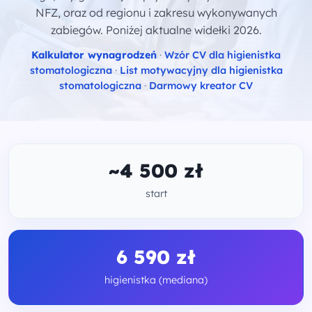
NFZ, oraz od regionu i zakresu wykonywanych
zabiegów. Poniżej aktualne widełki 2026.
Kalkulator wynagrodzeń
·
Wzór CV dla higienistka
stomatologiczna
·
List motywacyjny dla higienistka
stomatologiczna
·
Darmowy kreator CV
~4 500 zł
start
6 590 zł
higienistka (mediana)