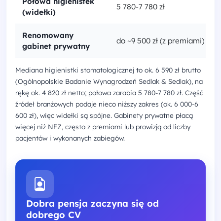
Połowa higienistek
5 780-7 780 zł
(widełki)
Renomowany
do ~9 500 zł (z premiami)
gabinet prywatny
Mediana higienistki stomatologicznej to ok. 6 590 zł brutto
(Ogólnopolskie Badanie Wynagrodzeń Sedlak & Sedlak), na
rękę ok. 4 820 zł netto; połowa zarabia 5 780-7 780 zł. Część
źródeł branżowych podaje nieco niższy zakres (ok. 6 000-6
600 zł), więc widełki są spójne. Gabinety prywatne płacą
więcej niż NFZ, często z premiami lub prowizją od liczby
pacjentów i wykonanych zabiegów.
Dobra pensja zaczyna się od
dobrego CV