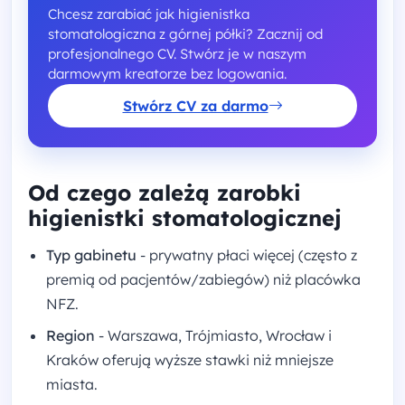
Chcesz zarabiać jak higienistka
stomatologiczna z górnej półki? Zacznij od
profesjonalnego CV. Stwórz je w naszym
darmowym kreatorze bez logowania.
Stwórz CV za darmo
Od czego zależą zarobki
higienistki stomatologicznej
Typ gabinetu
- prywatny płaci więcej (często z
premią od pacjentów/zabiegów) niż placówka
NFZ.
Region
- Warszawa, Trójmiasto, Wrocław i
Kraków oferują wyższe stawki niż mniejsze
miasta.