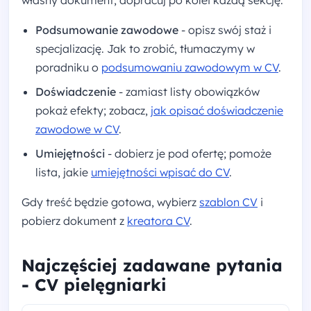
własny dokument, dopracuj po kolei każdą sekcję:
Podsumowanie zawodowe
- opisz swój staż i
specjalizację. Jak to zrobić, tłumaczymy w
poradniku o
podsumowaniu zawodowym w CV
.
Doświadczenie
- zamiast listy obowiązków
pokaż efekty; zobacz,
jak opisać doświadczenie
zawodowe w CV
.
Umiejętności
- dobierz je pod ofertę; pomoże
lista, jakie
umiejętności wpisać do CV
.
Gdy treść będzie gotowa, wybierz
szablon CV
i
pobierz dokument z
kreatora CV
.
Najczęściej zadawane pytania
- CV pielęgniarki