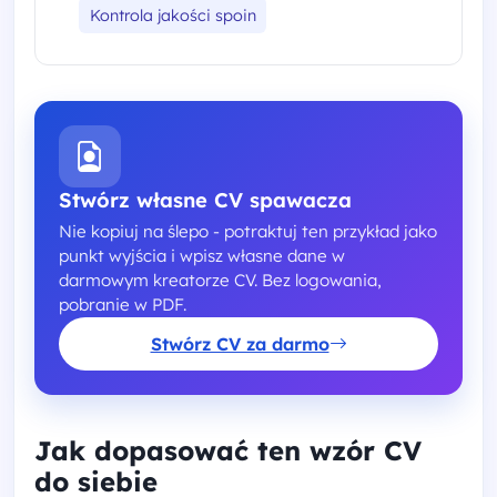
Kontrola jakości spoin
Stwórz własne CV spawacza
Nie kopiuj na ślepo - potraktuj ten przykład jako
punkt wyjścia i wpisz własne dane w
darmowym kreatorze CV. Bez logowania,
pobranie w PDF.
Stwórz CV za darmo
Jak dopasować ten wzór CV
do siebie