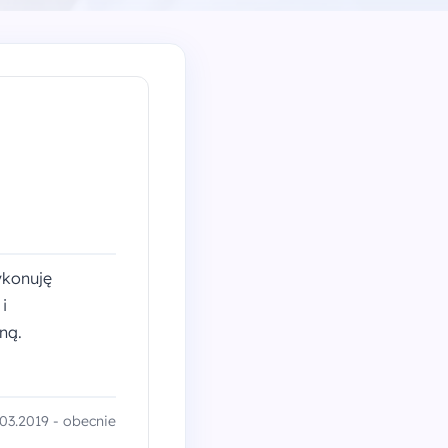
ykonuję
i
ną.
03.2019 - obecnie