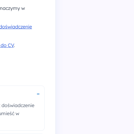
tłumaczymy w
 doświadczenie
 do CV
.
.
z doświadczenie
 umieść w