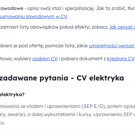
zawodowe
- opisz swój staż i specjalizację. Jak to zrobić, 
sumowaniu zawodowym w CV
.
 zamiast listy obowiązków pokaż efekty; zobacz,
jak opisać
obierz je pod ofertę; pomoże lista, jakie
umiejętności wpisać
otowa, wybierz
szablon CV
i pobierz dokument z
kreatora CV
 zadawane pytania - CV elektryka
elektryka?
mowania ze stażem i uprawnieniami (SEP E/D), potem opis
ary, awarie), a dalej wykształcenie i kursy. Uprawnienia SEP
cu.