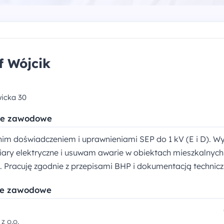
f Wójcik
wicka 30
e zawodowe
tnim doświadczeniem i uprawnieniami SEP do 1 kV (E i D). W
iary elektryczne i usuwam awarie w obiektach mieszkalnych 
 Pracuję zgodnie z przepisami BHP i dokumentacją technicz
ie zawodowe
z o.o.