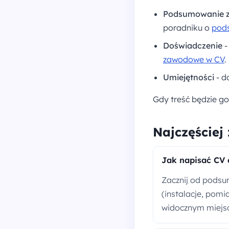
Podsumowanie 
poradniku o
pod
Doświadczenie
-
zawodowe w CV
.
Umiejętności
- d
Gdy treść będzie g
Najczęściej
Jak napisać CV 
Zacznij od podsu
(instalacje, pomi
widocznym miejs