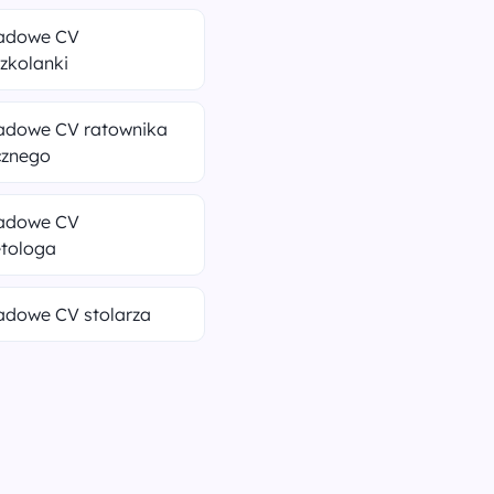
ładowe CV
zkolanki
ładowe CV ratownika
znego
ładowe CV
tologa
adowe CV stolarza