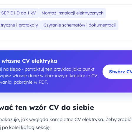
SEP E i D do 1 kV
Montaż instalacji elektrycznych
tryczne i protokoły
Czytanie schematów i dokumentacji
 własne CV elektryka
j na ślepo - potraktuj ten przykład jako punkt
Stwórz C
i wpisz własne dane w darmowym kreatorze CV.
wania, pobranie w PDF.
ać ten wzór CV do siebie
pokazuje, jak wygląda kompletne CV elektryka. Żeby zrobić
po kolei każdą sekcję: