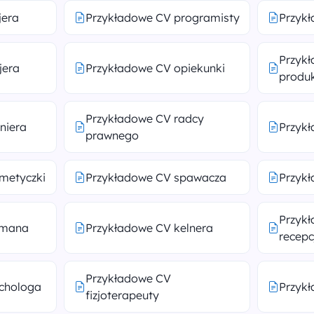
jera
Przykładowe CV programisty
Przykł
Przyk
jera
Przykładowe CV opiekunki
produk
Przykładowe CV radcy
niera
Przyk
prawnego
metyczki
Przykładowe CV spawacza
Przykł
Przyk
rmana
Przykładowe CV kelnera
recepc
Przykładowe CV
chologa
Przykł
fizjoterapeuty