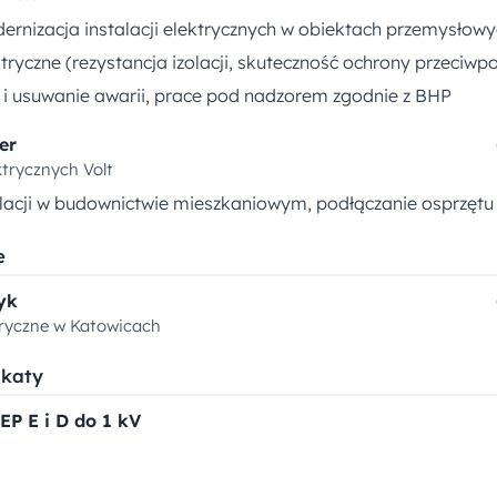
ernizacja instalacji elektrycznych w obiektach przemysłow
tryczne (rezystancja izolacji, skuteczność ochrony przeciwp
i usuwanie awarii, prace pod nadzorem zgodnie z BHP
er
ktrycznych Volt
lacji w budownictwie mieszkaniowym, podłączanie osprzętu
e
yk
ryczne w Katowicach
ikaty
EP E i D do 1 kV