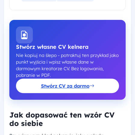
Stwórz własne CV kelnera
Nie kopiuj na ślepo - potraktuj ten przykład jako
punkt wyjścia i wpisz własne dane w
darmowym kreatorze CV. Bez logowania,
pobranie w PDF.
Stwórz CV za darmo
Jak dopasować ten wzór CV
do siebie