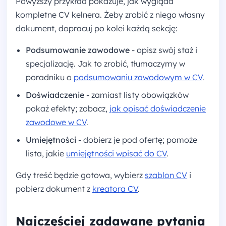
Powyższy przykład pokazuje, jak wygląda
kompletne CV kelnera. Żeby zrobić z niego własny
dokument, dopracuj po kolei każdą sekcję:
Podsumowanie zawodowe
- opisz swój staż i
specjalizację. Jak to zrobić, tłumaczymy w
poradniku o
podsumowaniu zawodowym w CV
.
Doświadczenie
- zamiast listy obowiązków
pokaż efekty; zobacz,
jak opisać doświadczenie
zawodowe w CV
.
Umiejętności
- dobierz je pod ofertę; pomoże
lista, jakie
umiejętności wpisać do CV
.
Gdy treść będzie gotowa, wybierz
szablon CV
i
pobierz dokument z
kreatora CV
.
Najczęściej zadawane pytania