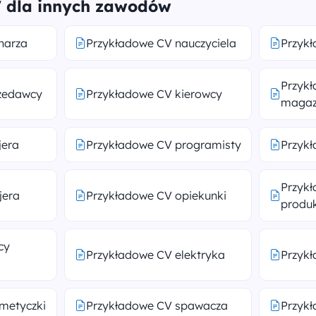
 dla innych zawodów
harza
Przykładowe CV nauczyciela
Przyk
Przyk
zedawcy
Przykładowe CV kierowcy
magaz
jera
Przykładowe CV programisty
Przykł
Przyk
jera
Przykładowe CV opiekunki
produk
cy
Przykładowe CV elektryka
Przyk
metyczki
Przykładowe CV spawacza
Przykł