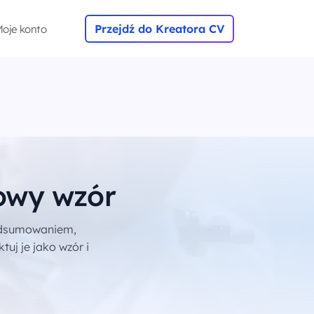
Przejdź do Kreatora CV
oje konto
towy wzór
podsumowaniem,
uj je jako wzór i