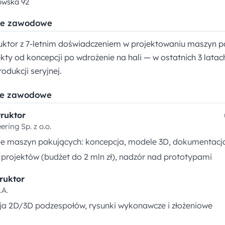
owska 92
e zawodowe
ruktor z 7-letnim doświadczeniem w projektowaniu maszyn p
kty od koncepcji po wdrożenie na hali — w ostatnich 3 lata
dukcji seryjnej.
ie zawodowe
truktor
ring Sp. z o.o.
ie maszyn pakujących: koncepcja, modele 3D, dokumentacj
projektów (budżet do 2 mln zł), nadzór nad prototypami
ruktor
.A.
a 2D/3D podzespołów, rysunki wykonawcze i złożeniowe