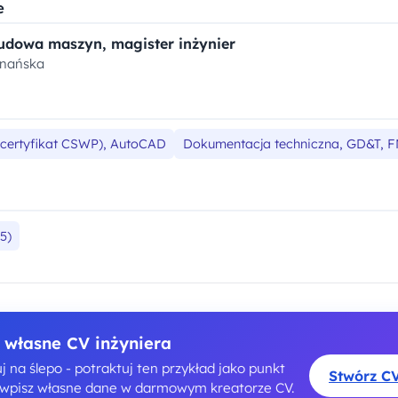
e
udowa maszyn, magister inżynier
znańska
(certyfikat CSWP), AutoCAD
Dokumentacja techniczna, GD&T, 
5)
 własne CV inżyniera
j na ślepo - potraktuj ten przykład jako punkt
Stwórz C
i wpisz własne dane w darmowym kreatorze CV.