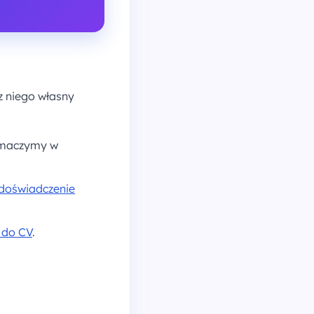
z niego własny
tłumaczymy w
 doświadczenie
 do CV
.
.