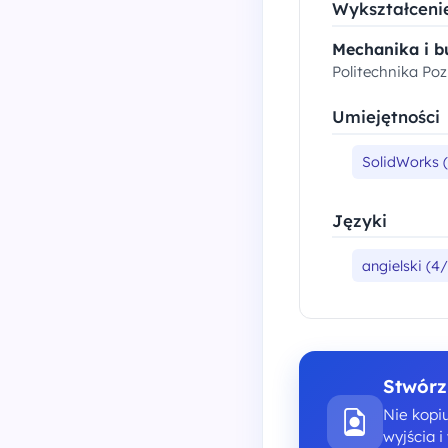
Wykształceni
Mechanika i b
Politechnika Po
Umiejętności
SolidWorks 
Języki
angielski (4/
Stwórz
Nie kopiu
wyjścia 