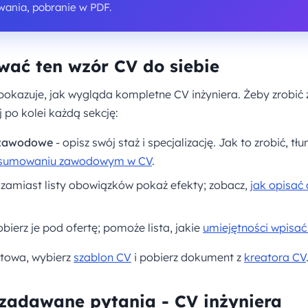
wania, pobranie w PDF.
ać ten wzór CV do siebie
okazuje, jak wygląda kompletne CV inżyniera. Żeby zrobić 
po kolei każdą sekcję:
zawodowe
- opisz swój staż i specjalizację. Jak to zrobić, 
sumowaniu zawodowym w CV
.
 zamiast listy obowiązków pokaż efekty; zobacz,
jak opisać
obierz je pod ofertę; pomoże lista, jakie
umiejętności wpisać
otowa, wybierz
szablon CV
i pobierz dokument z
kreatora CV
 zadawane pytania - CV inżyniera