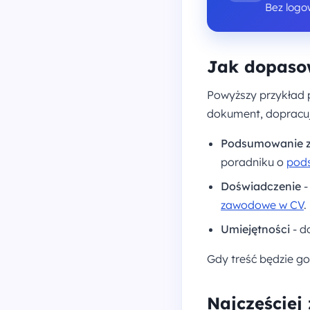
Bez logo
Jak dopasow
Powyższy przykład p
dokument, dopracuj 
Podsumowanie 
poradniku o
pod
Doświadczenie
-
zawodowe w CV
.
Umiejętności
- d
Gdy treść będzie g
Najczęściej