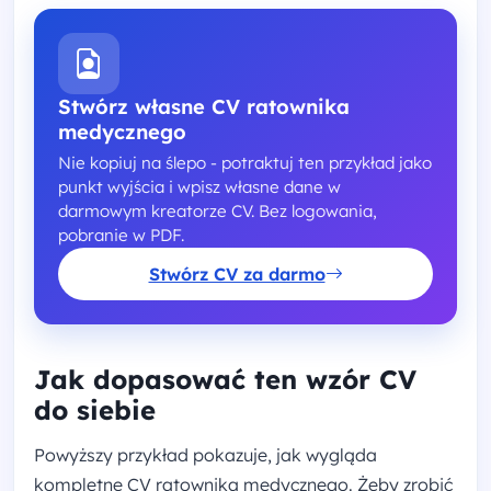
Stwórz własne CV ratownika
medycznego
Nie kopiuj na ślepo - potraktuj ten przykład jako
punkt wyjścia i wpisz własne dane w
darmowym kreatorze CV. Bez logowania,
pobranie w PDF.
Stwórz CV za darmo
Jak dopasować ten wzór CV
do siebie
Powyższy przykład pokazuje, jak wygląda
kompletne CV ratownika medycznego. Żeby zrobić