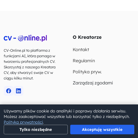
O Kreatorze
Kontakt
CV-Online.pl to platforma z
funkcjami AI, która pomaga w
Regulamin
tworzeniu profesjonalnych CV.
Skorzystaj z naszego Kreatora
Polityka pryw.
CV, aby stworzyć swoje CV w
ciągu kilku minut.
Zarządzaj zgodami
Używamy plików cookie do analityki i poprawy działania serwisu.
© 2023-2026 CV-Online.pl. Wszelkie prawa zastrzeżone.
Możesz zaakceptować wszystkie lub korzystać tylko z niezbędnych.
Polityka prywatności
.
Tylko niezbędne
Akceptuję wszystkie