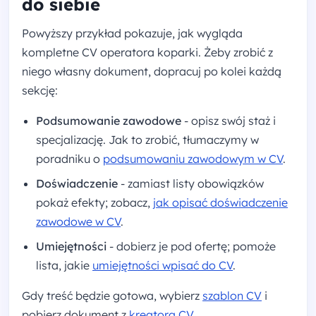
do siebie
Powyższy przykład pokazuje, jak wygląda
kompletne CV operatora koparki. Żeby zrobić z
niego własny dokument, dopracuj po kolei każdą
sekcję:
Podsumowanie zawodowe
- opisz swój staż i
specjalizację. Jak to zrobić, tłumaczymy w
poradniku o
podsumowaniu zawodowym w CV
.
Doświadczenie
- zamiast listy obowiązków
pokaż efekty; zobacz,
jak opisać doświadczenie
zawodowe w CV
.
Umiejętności
- dobierz je pod ofertę; pomoże
lista, jakie
umiejętności wpisać do CV
.
Gdy treść będzie gotowa, wybierz
szablon CV
i
pobierz dokument z
kreatora CV
.