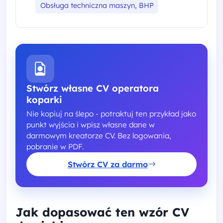
Obsługa techniczna maszyn, BHP
Stwórz własne CV operatora
koparki
Nie kopiuj na ślepo - potraktuj ten przykład jako
punkt wyjścia i wpisz własne dane w
darmowym kreatorze CV. Bez logowania,
pobranie w PDF.
Stwórz CV za darmo
Jak dopasować ten wzór CV