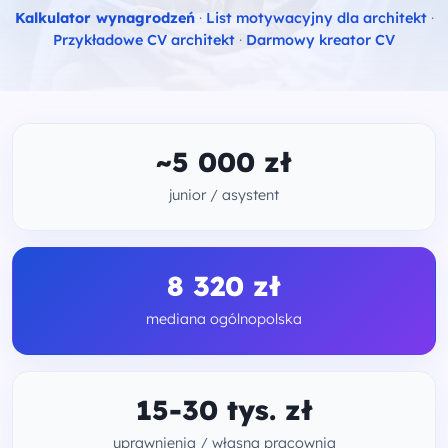
Kalkulator wynagrodzeń
·
List motywacyjny dla architekt
·
Przykładowe CV architekt
·
Darmowy kreator CV
~5 000 zł
junior / asystent
8 320 zł
mediana ogólnopolska
15-30 tys. zł
uprawnienia / własna pracownia