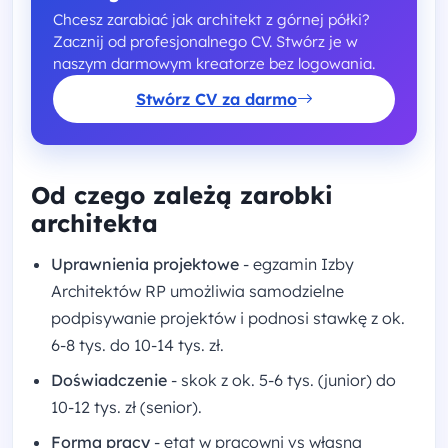
Chcesz zarabiać jak architekt z górnej półki?
Zacznij od profesjonalnego CV. Stwórz je w
naszym darmowym kreatorze bez logowania.
Stwórz CV za darmo
Od czego zależą zarobki
architekta
Uprawnienia projektowe
- egzamin Izby
Architektów RP umożliwia samodzielne
podpisywanie projektów i podnosi stawkę z ok.
6-8 tys. do 10-14 tys. zł.
Doświadczenie
- skok z ok. 5-6 tys. (junior) do
10-12 tys. zł (senior).
Forma pracy
- etat w pracowni vs własna