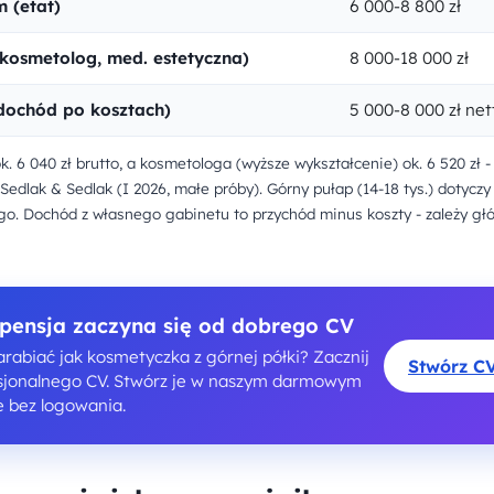
 (etat)
6 000-8 800 zł
(kosmetolog, med. estetyczna)
8 000-18 000 zł
dochód po kosztach)
5 000-8 000 zł net
. 6 040 zł brutto, a kosmetologa (wyższe wykształcenie) ok. 6 520 zł
dlak & Sedlak (I 2026, małe próby). Górny pułap (14-18 tys.) dotyczy
o. Dochód z własnego gabinetu to przychód minus koszty - zależy gł
pensja zaczyna się od dobrego CV
arabiać jak kosmetyczka z górnej półki? Zacznij
Stwórz C
sjonalnego CV. Stwórz je w naszym darmowym
e bez logowania.