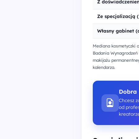
Z doświadczeniem
Ze specjalizacją 
Własny gabinet (
Mediana kosmetyczki ok
Badania Wynagrodzeń Se
makijażu permanentneg
kalendarza.
Dobra 
Chcesz z
od profe
kreatorz