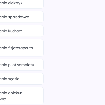
rabia elektryk
rabia sprzedawca
rabia kucharz
rabia fizjoterapeuta
rabia pilot samolotu
rabia sędzia
rabia opiekun
zny