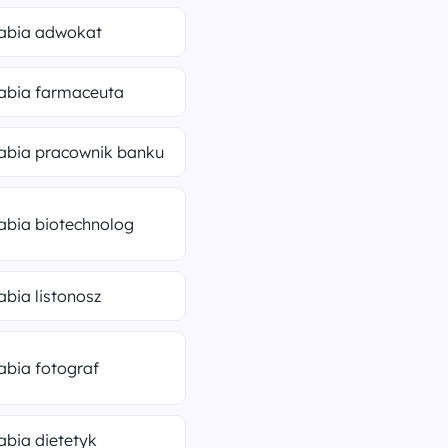
rabia adwokat
rabia farmaceuta
rabia pracownik banku
rabia biotechnolog
rabia listonosz
rabia fotograf
rabia dietetyk