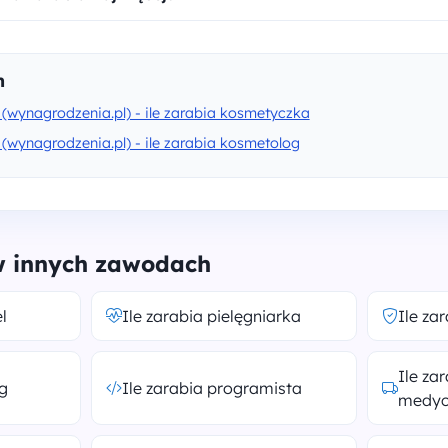
h
 (wynagrodzenia.pl) - ile zarabia kosmetyczka
(wynagrodzenia.pl) - ile zarabia kosmetolog
 w innych zawodach
l
Ile zarabia pielęgniarka
Ile za
Ile za
og
Ile zarabia programista
medyc