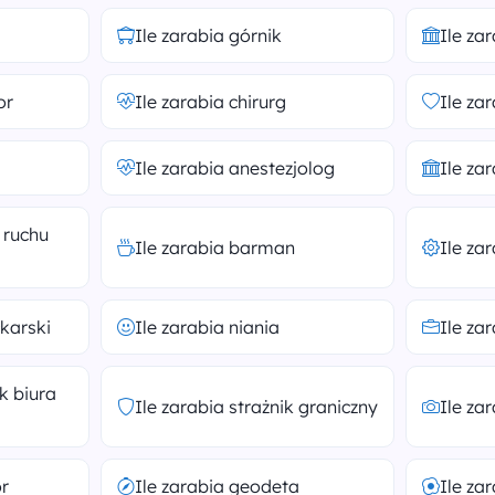
Ile zarabia górnik
Ile za
or
Ile zarabia chirurg
Ile za
Ile zarabia anestezjolog
Ile za
 ruchu
Ile zarabia barman
Ile za
łkarski
Ile zarabia niania
Ile za
k biura
Ile zarabia strażnik graniczny
Ile za
or
Ile zarabia geodeta
Ile za