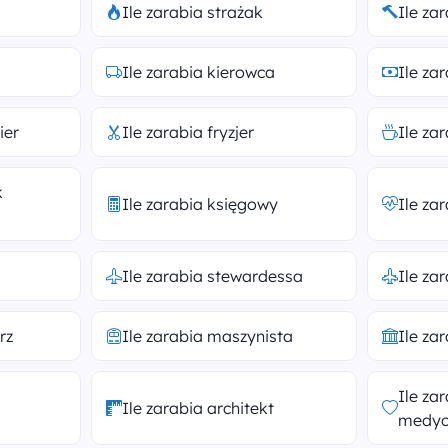
Ile zarabia strażak
Ile za
Ile zarabia kierowca
Ile za
ier
Ile zarabia fryzjer
Ile za
k
Ile zarabia księgowy
Ile za
Ile zarabia stewardessa
Ile za
rz
Ile zarabia maszynista
Ile za
Ile za
Ile zarabia architekt
medyc