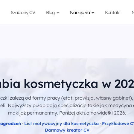
Szablony CV
Blog
Narzędzia
Kontakt
M
rabia kosmetyczka w 202
ki zależą od formy pracy (etat, prowizja, własny gabinet), 
teli. Najwyższy pułap dają specjalizacje takie jak medycyna
makijaż permanentny. Poniżej aktualne widełki 2026.
nagrodzeń
·
List motywacyjny dla kosmetyczka
·
Przykładowe C
Darmowy kreator CV