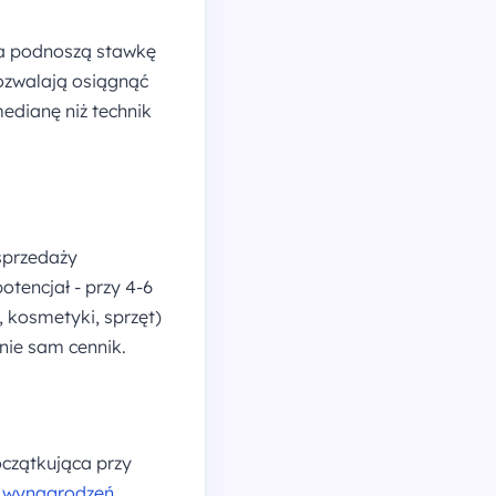
gia podnoszą stawkę
ozwalają osiągnąć
medianę niż technik
 sprzedaży
tencjał - przy 4-6
, kosmetyki, sprzęt)
 nie sam cennik.
Początkująca przy
e wynagrodzeń
.