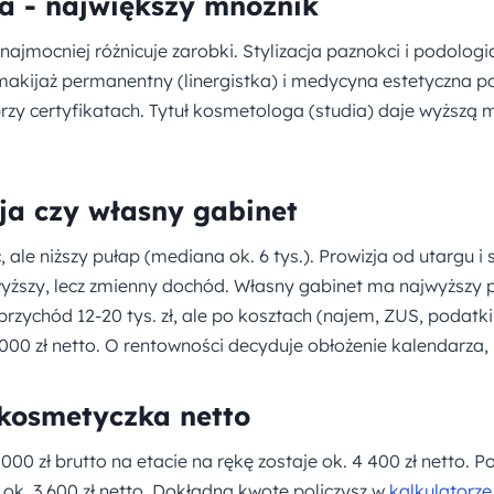
ja - największy mnożnik
najmocniej różnicuje zarobki. Stylizacja paznokci i podolo
makijaż permanentny (linergistka) i medycyna estetyczna p
 przy certyfikatach. Tytuł kosmetologa (studia) daje wyższą 
zja czy własny gabinet
, ale niższy pułap (mediana ok. 6 tys.). Prowizja od utargu i
ższy, lecz zmienny dochód. Własny gabinet ma najwyższy po
przychód 12-20 tys. zł, ale po kosztach (najem, ZUS, podatki
 000 zł netto. O rentowności decyduje obłożenie kalendarza,
 kosmetyczka netto
000 zł brutto na etacie na rękę zostaje ok. 4 400 zł netto. 
 ok. 3 600 zł netto. Dokładną kwotę policzysz w
kalkulatorz