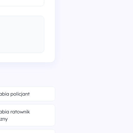
rabia policjant
rabia ratownik
zny