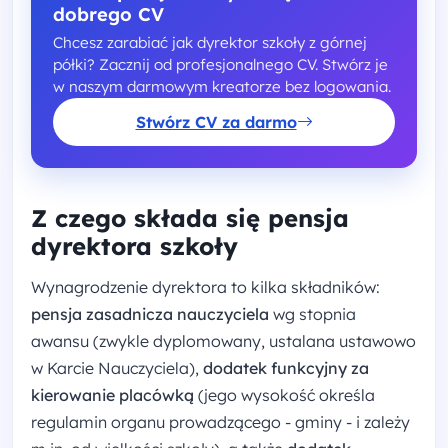
dobrego CV
Chcesz zarabiać jak dyrektor szkoły z górnej
półki? Zacznij od profesjonalnego CV. Stwórz je
w naszym darmowym kreatorze bez logowania.
Stwórz CV za darmo
Z czego składa się pensja
dyrektora szkoły
Wynagrodzenie dyrektora to kilka składników:
pensja zasadnicza nauczyciela
wg stopnia
awansu (zwykle dyplomowany, ustalana ustawowo
w Karcie Nauczyciela),
dodatek funkcyjny za
kierowanie placówką
(jego wysokość określa
regulamin organu prowadzącego - gminy - i zależy