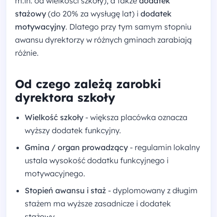
m.in. od wielkości szkoły), a także
dodatek
stażowy
(do 20% za wysługę lat) i
dodatek
motywacyjny
. Dlatego przy tym samym stopniu
awansu dyrektorzy w różnych gminach zarabiają
różnie.
Od czego zależą zarobki
dyrektora szkoły
Wielkość szkoły
- większa placówka oznacza
wyższy dodatek funkcyjny.
Gmina / organ prowadzący
- regulamin lokalny
ustala wysokość dodatku funkcyjnego i
motywacyjnego.
Stopień awansu i staż
- dyplomowany z długim
stażem ma wyższe zasadnicze i dodatek
stażowy.