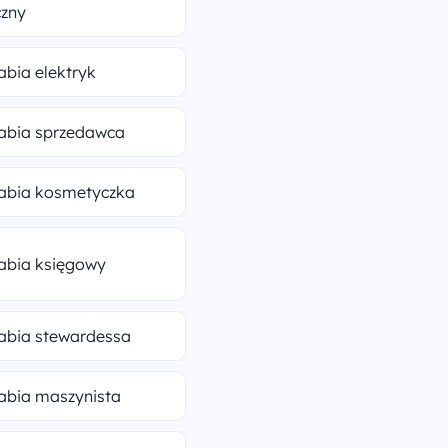
zny
rabia elektryk
rabia sprzedawca
rabia kosmetyczka
rabia księgowy
rabia stewardessa
rabia maszynista