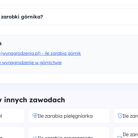
 zarobki górnika?
h
(wynagrodzenia.pl) - ile zarabia górnik
e wynagrodzenie w górnictwie
 w innych zawodach
l
Ile zarabia pielęgniarka
Ile za
Ile za