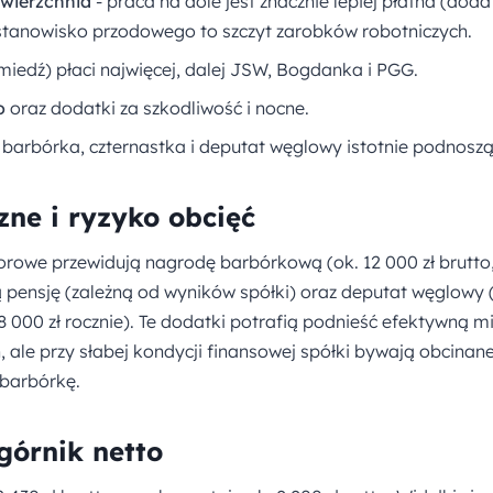
owierzchnia
- praca na dole jest znacznie lepiej płatna (dod
stanowisko przodowego to szczyt zarobków robotniczych.
iedź) płaci najwięcej, dalej JSW, Bogdanka i PGG.
o
oraz dodatki za szkodliwość i nocne.
 barbórka, czternastka i deputat węglowy istotnie podnosz
zne i ryzyko obcięć
iorowe przewidują nagrodę barbórkową (ok. 12 000 zł brutto
ą pensję (zależną od wyników spółki) oraz deputat węglowy 
18 000 zł rocznie). Te dodatki potrafią podnieść efektywną m
ch, ale przy słabej kondycji finansowej spółki bywają obcina
 barbórkę.
górnik netto