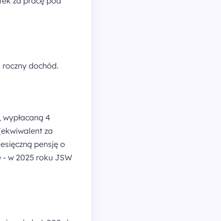
atek za pracę pod
ą roczny dochód.
, wypłacaną 4
(ekwiwalent za
iesięczną pensję o
ne - w 2025 roku JSW