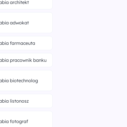
rabia architekt
rabia adwokat
rabia farmaceuta
rabia pracownik banku
rabia biotechnolog
rabia listonosz
rabia fotograf