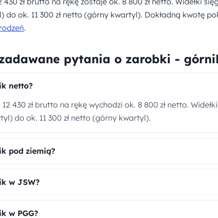
 430 zł brutto na rękę zostaje ok. 8 800 zł netto. Widełki się
l) do ok. 11 300 zł netto (górny kwartyl). Dokładną kwotę po
rodzeń
.
 zadawane pytania o zarobki - górni
ik netto?
12 430 zł brutto na rękę wychodzi ok. 8 800 zł netto. Widełki
yl) do ok. 11 300 zł netto (górny kwartyl).
ik pod ziemią?
nik w JSW?
nik w PGG?