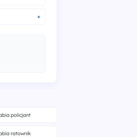
rabia policjant
rabia ratownik