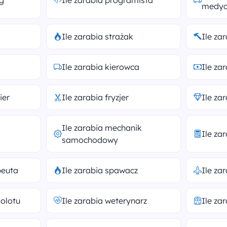
og
Ile zarabia programista
medyc
Ile zarabia strażak
Ile za
Ile zarabia kierowca
Ile za
ier
Ile zarabia fryzjer
Ile za
Ile zarabia mechanik
Ile za
samochodowy
peuta
Ile zarabia spawacz
Ile za
molotu
Ile zarabia weterynarz
Ile za