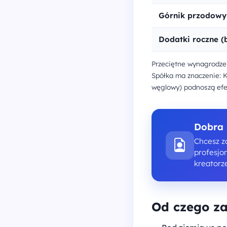
Górnik przodowy
Dodatki roczne (
Przeciętne wynagrodzen
Spółka ma znaczenie: K
węglowy) podnoszą efek
Dobra 
Chcesz za
profesjo
kreatorz
Od czego za