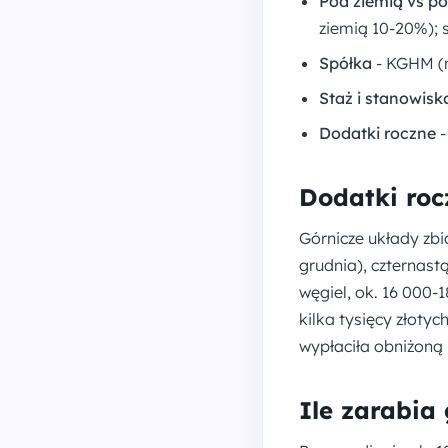
Pod ziemią vs p
ziemią 10-20%); 
Spółka
- KGHM (m
Staż i stanowisk
Dodatki roczne
-
Dodatki roc
Górnicze układy zb
grudnia), czternast
węgiel, ok. 16 000-
kilka tysięcy złoty
wypłaciła obniżoną
Ile zarabia 