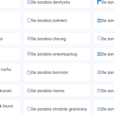
Ile zarabia dentysta
Ile za
Ile zarabia żołnierz
Ile za
or
Ile zarabia chirurg
Ile za
Ile zarabia anestezjolog
Ile za
 ruchu
Ile zarabia barman
Ile za
łkarski
Ile zarabia niania
Ile za
k biura
Ile zarabia strażnik graniczny
Ile za