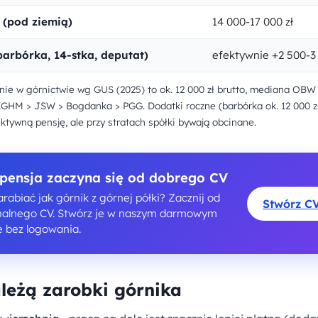
 (pod ziemią)
14 000-17 000 zł
barbórka, 14-stka, deputat)
efektywnie +2 500-3 
ie w górnictwie wg GUS (2025) to ok. 12 000 zł brutto, mediana OBW S
GHM > JSW > Bogdanka > PGG. Dodatki roczne (barbórka ok. 12 000 zł
tywną pensję, ale przy stratach spółki bywają obcinane.
pensja zaczyna się od dobrego CV
rabiać jak górnik z górnej półki? Zacznij od
Stwórz C
nalnego CV. Stwórz je w naszym darmowym
e bez logowania.
leżą zarobki górnika