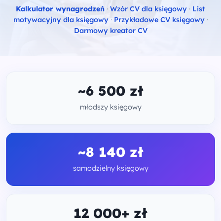
Kalkulator wynagrodzeń
·
Wzór CV dla księgowy
·
List
motywacyjny dla księgowy
·
Przykładowe CV księgowy
·
Darmowy kreator CV
~6 500 zł
młodszy księgowy
~8 140 zł
samodzielny księgowy
12 000+ zł