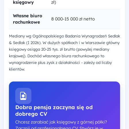
księgowy
zł)
Własne biuro
8 000-15 000 zł netto
rachunkowe
Mediany wg Ogólnopolskiego Badania Wynagrodzeń Sedlak
& Sedlak (I 2026). W dużych spółkach i w Warszawie główny
księgowy osiąga 20-25 tys. zł brutto (powyżej mediany
krajowej). Dochód własnego biura rachunkowego to
wynagrodzenie plus zysk z działalności - zależy od liczby
klientów.
Dobra pensja zaczyna się od
dobrego CV
Chcesz zarabiać jak księgowy z górnej półki?
Zacznij od profesjonalnego CV. Stwórz je w