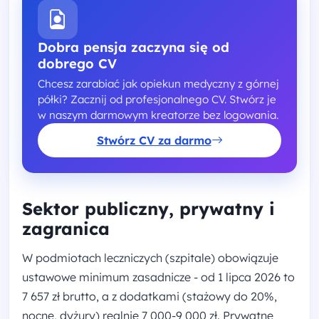
Dobra pensja zaczyna się od
dobrego CV
Chcesz zarabiać jak opiekun medyczny z górnej
półki? Zacznij od profesjonalnego CV. Stwórz je
w naszym darmowym kreatorze bez logowania.
Stwórz CV za darmo
Sektor publiczny, prywatny i
zagranica
W podmiotach leczniczych (szpitale) obowiązuje
ustawowe minimum zasadnicze - od 1 lipca 2026 to
7 657 zł brutto, a z dodatkami (stażowy do 20%,
nocne, dyżury) realnie 7 000-9 000 zł. Prywatne