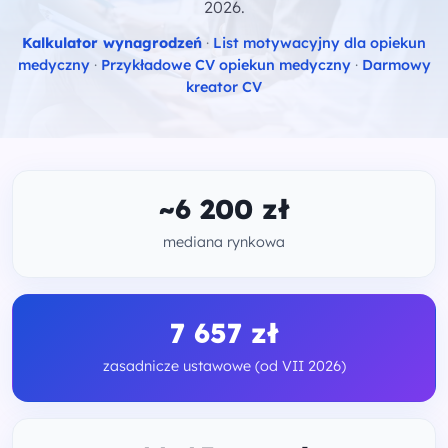
2026.
Kalkulator wynagrodzeń
·
List motywacyjny dla opiekun
medyczny
·
Przykładowe CV opiekun medyczny
·
Darmowy
kreator CV
~6 200 zł
mediana rynkowa
7 657 zł
zasadnicze ustawowe (od VII 2026)